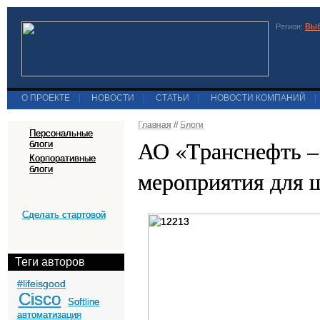
Выб
Регион:
О ПРОЕКТЕ
|
НОВОСТИ
|
СТАТЬИ
|
НОВОСТИ КОМПАНИЙ
|
Главная
//
Блоги
Персональные
АО «Транснефть –
блоги
Корпоративные
блоги
мероприятия для 
Сделать стартовой
Теги авторов
#lifeisgood
Cisco
Softline
автоматизация