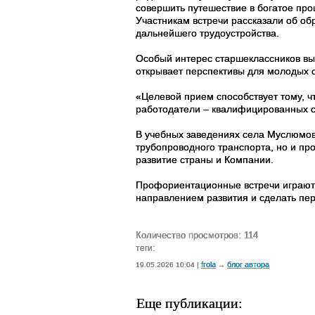
совершить путешествие в богатое про
Участникам встречи рассказали об об
дальнейшего трудоустройства.
Особый интерес старшеклассников вы
открывает перспективы для молодых 
«Целевой прием способствует тому, ч
работодатели – квалифицированных 
В учебных заведениях села Муслюмово
трубопроводного транспорта, но и пр
развитие страны и Компании.
Профориентационные встречи играют 
направлением развития и сделать пер
Количество просмотров: 114
теги:
frola
блог автора
19.05.2026 10:04 |
→
Еще публикации: