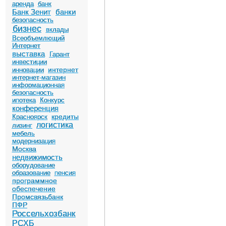
аренда
банк
Банк Зенит
банки
безопасность
бизнес
вклады
Всеобъемлющий
Интернет
выставка
Гарант
инвестиции
интернет
инновации
интернет-магазин
информационная
безопасность
ипотека
Конкурс
конференция
кредиты
Красноярск
логистика
лизинг
мебель
модернизация
Москва
недвижимость
оборудование
образование
пенсия
программное
обеспечение
Промсвязьбанк
ПФР
Россельхозбанк
РСХБ