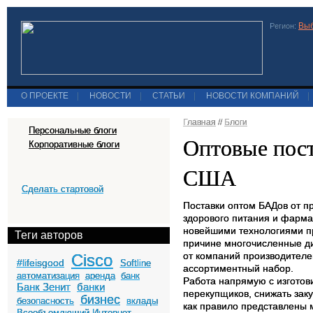
Выб
Регион:
О ПРОЕКТЕ
|
НОВОСТИ
|
СТАТЬИ
|
НОВОСТИ КОМПАНИЙ
|
Главная
//
Блоги
Персональные блоги
Оптовые пост
Корпоративные блоги
США
Сделать стартовой
Поставки оптом БАДов от п
здорового питания и фарма
новейшими технологиями пр
Теги авторов
причине многочисленные ди
от компаний производителе
Cisco
#lifeisgood
Softline
ассортиментный набор.
автоматизация
аренда
банк
Работа напрямую с изготов
Банк Зенит
банки
перекупщиков, снижать зак
бизнес
безопасность
вклады
как правило представлены 
Всеобъемлющий Интернет