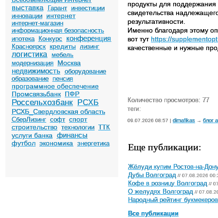
продукты для поддержания
выставка
Гарант
инвестиции
свидетельства надлежащего
интернет
инновации
результативности.
интернет-магазин
Именно благодаря этому оп
информационная безопасность
конференция
ипотека
Конкурс
вот тут
https://supplementop
кредиты
Красноярск
лизинг
качественные и нужные про
логистика
мебель
Москва
модернизация
недвижимость
оборудование
образование
пенсия
программное обеспечение
Промсвязьбанк
ПФР
Количество просмотров: 77
Россельхозбанк
РСХБ
теги:
РСХБ_Свердловская область
спорт
СберЛизинг
софт
dimafikas
блог 
09.07.2026 08:57 |
→
строительство
технологии
ТТК
финансы
услуги банка
футбол
экономика
энергетика
Еще публикации:
Жёлуди купим Ростов-на-Дон
Дубы Волгоград
// 07.08.2026 00:
Кофе в розницу Волгоград
// 0
О желудях Волгоград
// 07.08.2
Народный рейтинг букмекеров 
Все публикации