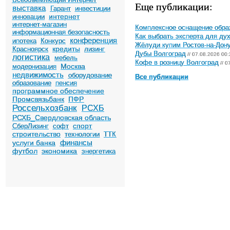
Еще публикации:
выставка
Гарант
инвестиции
интернет
инновации
интернет-магазин
Комплексное оснащение обра
информационная безопасность
Как выбрать эксперта для ду
конференция
ипотека
Конкурс
Жёлуди купим Ростов-на-Дон
кредиты
Красноярск
лизинг
Дубы Волгоград
// 07.08.2026 00:
логистика
мебель
Кофе в розницу Волгоград
// 0
Москва
модернизация
недвижимость
оборудование
Все публикации
образование
пенсия
программное обеспечение
Промсвязьбанк
ПФР
Россельхозбанк
РСХБ
РСХБ_Свердловская область
спорт
СберЛизинг
софт
строительство
технологии
ТТК
финансы
услуги банка
футбол
экономика
энергетика