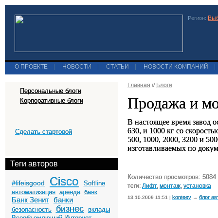
Выб
Регион:
О ПРОЕКТЕ
|
НОВОСТИ
|
СТАТЬИ
|
НОВОСТИ КОМПАНИЙ
|
Главная
//
Блоги
Персональные блоги
Продажа и м
Корпоративные блоги
В настоящее время завод 
630, и 1000 кг со скорость
Сделать стартовой
500, 1000, 2000, 3200 и 50
изготавливаемых по докум
Теги авторов
Количество просмотров: 5084
Cisco
#lifeisgood
Softline
теги:
Лифт
,
монтаж
,
установка
автоматизация
аренда
банк
konteev
блог ав
13.10.2009 11:51 |
→
Банк Зенит
банки
бизнес
безопасность
вклады
Всеобъемлющий Интернет