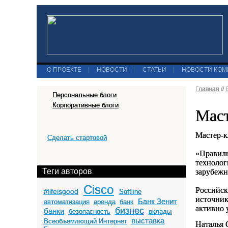
О ПРОЕКТЕ
|
НОВОСТИ
|
СТАТЬИ
|
НОВОСТИ КО
Главная
//
Персональные блоги
Корпоративные блоги
Маст
Мастер-к
Сделать стартовой
«Правиль
технолог
Теги авторов
зарубеж
Cisco
Российск
#lifeisgood
Softline
источник
Банк Зенит
автоматизация
аренда
банк
активно 
бизнес
банки
безопасность
вклады
выставка
Всеобъемлющий Интернет
Наталья 