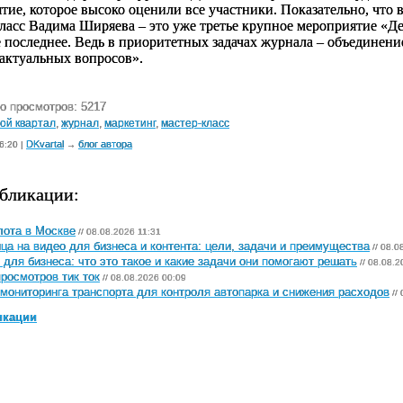
тие, которое высоко оценили все участники. Показательно, что в
ласс Вадима Ширяева – это уже третье крупное мероприятие «Дел
е последнее. Ведь в приоритетных задачах журнала – объединен
актуальных вопросов».
о просмотров: 5217
ой квартал
,
журнал
,
маркетинг
,
мастер-класс
DKvartal
блог автора
6:20 |
→
бликации:
лота в Москве
// 08.08.2026 11:31
ца на видео для бизнеса и контента: цели, задачи и преимущества
// 08.0
 для бизнеса: что это такое и какие задачи они помогают решать
// 08.08.2
просмотров тик ток
// 08.08.2026 00:09
мониторинга транспорта для контроля автопарка и снижения расходов
//
икации