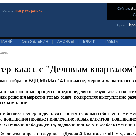
8 
Сейчас:
Выбрать регион
Регион:
С
Кра
Время:
МПАНИЙ
|
ОБЪЯВЛЕНИЯ
|
АНОНСЫ
|
БЛОГИ
|
ГАЗЕТА
Блоги
ер-класс с "Деловым кварталом
ласс собрал в ВДЦ MixMax 140 топ-менеджеров и маркетологов
но выстроенные процессы предопределяют результат» - под эт
иях решения маркетинговых задач, подкрепляя выступление ра
ных компаний.
ий бизнес-тренер поделился с гостями своими собственными ме
а повышения продаж: привлечение новых клиентов, повышение 
участвовали в обсуждении, задавали вопросы и особо отметили
Соловьева, директор журнала «Деловой Квартала»: «Нам удалось