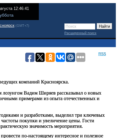
августа 12:46:41
уббота
сноярск
(GMT+7)
Расширенный поиск
RSS
"
 ведущих компаний Красноярска.
им лозунгом Вадим Ширяев рассказывал о новых
зличными примерами из опыта отечественных и
тодиками и разработками, выделил три ключевых
частоты покупки и увеличение цены. Гости
 практическую значимость мероприятия.
 провести по-настоящему интересное и полезное