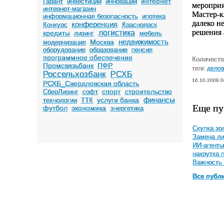
интернет
Гарант
инвестиции
инновации
мероприя
интернет-магазин
Мастер-к
информационная безопасность
ипотека
далеко н
конференция
Конкурс
Красноярск
решения 
логистика
кредиты
лизинг
мебель
недвижимость
Москва
модернизация
оборудование
образование
пенсия
программное обеспечение
Количеств
Промсвязьбанк
ПФР
теги:
делов
Россельхозбанк
РСХБ
16.10.2009 0
РСХБ_Свердловская область
спорт
строительство
СберЛизинг
софт
финансы
услуги банка
технологии
ТТК
Еще пу
футбол
экономика
энергетика
Скупка зо
Замена ли
ИИ-агенты
накрутка 
Важность 
Все публ