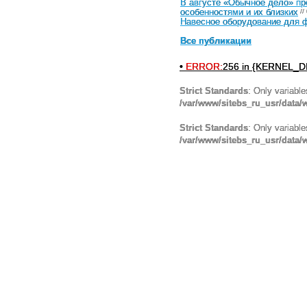
В августе «Обычное дело» п
особенностями и их близких
//
Навесное оборудование для ф
Все публикации
•
ERROR:
256 in {KERNEL_DI
Strict Standards
: Only variabl
/var/www/sitebs_ru_usr/data
Strict Standards
: Only variabl
/var/www/sitebs_ru_usr/data/