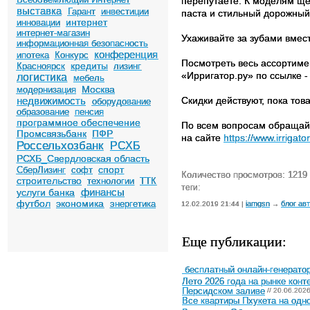
перепутаете. К моделям ще
выставка
Гарант
инвестиции
паста и стильный дорожный
интернет
инновации
интернет-магазин
Ухаживайте за зубами вмест
информационная безопасность
конференция
ипотека
Конкурс
Посмотреть весь ассортиме
кредиты
Красноярск
лизинг
«Ирригатор.ру» по ссылке 
логистика
мебель
Москва
модернизация
недвижимость
Скидки действуют, пока това
оборудование
образование
пенсия
программное обеспечение
По всем вопросам обращайт
Промсвязьбанк
ПФР
на сайте
https://www.irrigator
Россельхозбанк
РСХБ
РСХБ_Свердловская область
спорт
СберЛизинг
софт
Количество просмотров: 1219
строительство
технологии
ТТК
теги:
финансы
услуги банка
футбол
экономика
энергетика
iamgsn
блог ав
12.02.2019 21:44 |
→
Еще публикации:
бесплатный онлайн-генератор
Лето 2026 года на рынке конт
Персидском заливе
// 20.06.202
Все квартиры Пхукета на одн