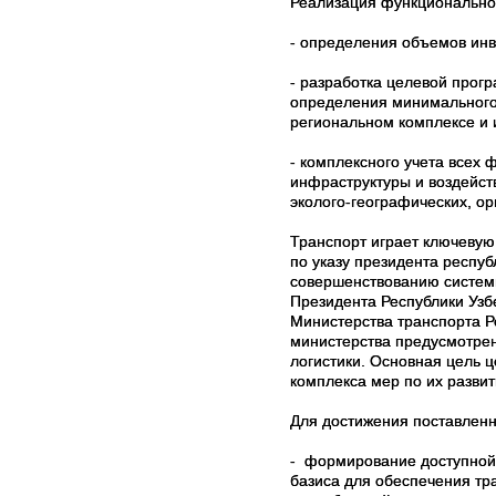
Реализация функционально-
-
определения объемов инве
-
разработка целевой прогр
определения минимального 
региональном комплексе и 
-
комплексного учета всех 
инфраструктуры и воздейст
эколого-географических, орг
Транспорт играет ключевую 
по указу президента респу
совершенствованию системы
Президента Республики Узб
Министерства транспорта Р
министерства предусмотрен
логистики. Основная цель 
комплекса мер по их разви
Для достижения поставлен
- формирование доступной 
базиса для обеспечения тр