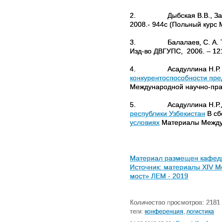
2.
Дыбская В.В., За
2008.- 944с (Польный курс
3.
Балалаев, С. А.
Изд-во ДВГУПС, 2006. – 121
4.
Асадуллина Н.Р
конкурентоспособности пр
Международной научно-прак
5.
Асадуллина Н.Р.
республики Узбекистан
В сб
условиях
Материалы Междуна
Материал размещен кафедро
Источник: материалы
XIV
Ме
мост» ЛЕМ - 2019
Количество просмотров: 2181
теги:
конференция
,
логистика