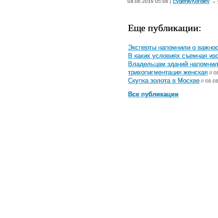
EvgeniyKorolev
04.06.2019 05:08 |
→
Еще публикации:
Эксперты напомнили о важнос
В каких условиях съемная и
Владельцам зданий напомнили
трихопигментация женская
// 0
Скупка золота в Москве
// 08.0
Все публикации