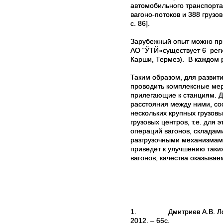
автомобильного транспорта
вагоно-потоков и 388 грузо
с. 86].
Зарубежный опыт можно при
АО “ЎТЙ
»существует 6 рег
Карши, Термез).
В каждом р
Таким образом, для развит
проводить
комплексные мер
прилегающие к станциям. Д
расстояния между ними, сос
нескольких крупных грузов
грузовых центров, т.е. дл
операций вагонов, складам
разгрузочными механизмам
приведет к улучшению таки
вагонов, качества оказывае
1.
Дмитриев А.В. Л
2012. – 65с.