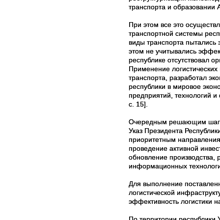
транспорта и образовании А
При этом все это осуществл
транспортной системы респу
виды транспорта пытались 
этом не учитывались эффек
республике отсутствовал ор
Применение логистических 
транспорта, разработал э
республики
в мировое экон
предприятий,
технологий и
c
. 15].
Очередным решающим шаг
Указ Президента Республики
приоритетным направлениям
проведение активной инвес
обновление производства, 
информационных технологий
Для выполнение поставленн
логистической инфраструкт
эффективность логистики н
По территории республики 