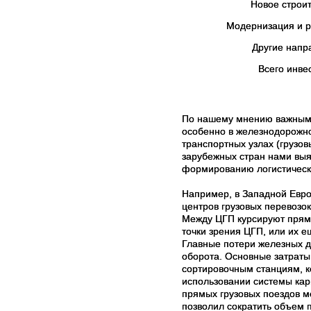
Новое строи
Модернизация и р
Другие напр
Всего инве
По нашему мнению важным 
особенно в железнодорожно
транспортных узлах (грузов
зарубежных стран нами выя
формированию логистическ
Например, в Западной Евро
центров грузовых перевозо
Между ЦГП курсируют прямы
точки зрения ЦГП, или их 
Главные потери железных д
оборота. Основные затраты
сортировочным станциям, к
использовании системы кар
прямых грузовых поездов 
позволил сократить объем п