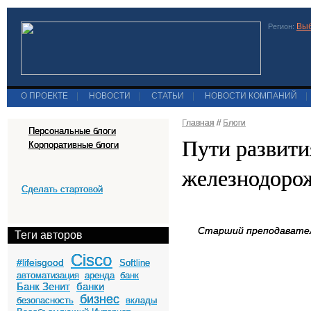
Выб
Регион:
О ПРОЕКТЕ
|
НОВОСТИ
|
СТАТЬИ
|
НОВОСТИ КОМПАНИЙ
|
Главная
//
Блоги
Персональные блоги
Пути развити
Корпоративные блоги
железнодорож
Сделать стартовой
Старший
преподавате
Теги авторов
Cisco
#lifeisgood
Softline
автоматизация
аренда
банк
Банк Зенит
банки
бизнес
безопасность
вклады