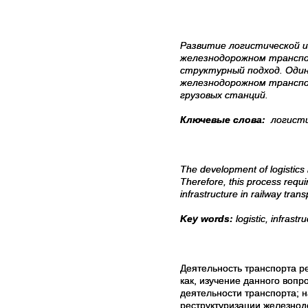
Развитие логистической 
железнодорожном транспор
структурный подход.
Один
железнодорожном транс
грузовых станций.
Ключевые слова:
логисти
The development of logistics 
Therefore, this process requi
infrastructure in railway trans
Key words:
logistic, infrastr
Деятельность транспорта р
как, изучение данного воп
деятельности транспорта; 
реструктуризации железнод