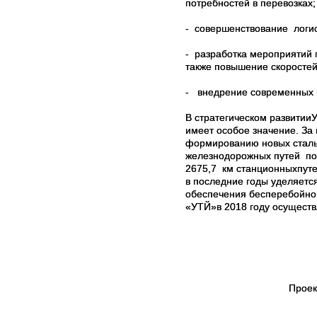
потребностей в перевозках;
- совершенствование логи
- разработка мероприятий 
также повышение скоростей
- внедрение современных м
В стратегическом развитии
имеет особое значение.
За 
формированию новых сталь
железнодорожных путей по
2675,7 км станционныхпуте
в
последние годы уделяетс
обеспечения бесперебойно
«УТЙ»в 2018 году осуществ
Проек