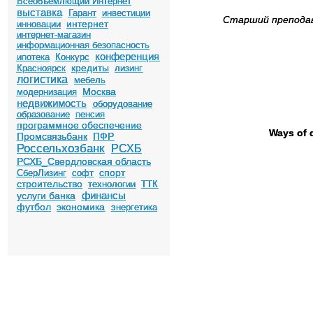
Всеобъемлющий Интернет
выставка
Гарант
инвестиции
Старший
препода
интернет
инновации
интернет-магазин
информационная безопасность
конференция
ипотека
Конкурс
кредиты
Красноярск
лизинг
логистика
мебель
Москва
модернизация
недвижимость
оборудование
образование
пенсия
программное обеспечение
Ways of d
Промсвязьбанк
ПФР
Россельхозбанк
РСХБ
РСХБ_Свердловская область
спорт
СберЛизинг
софт
строительство
технологии
ТТК
финансы
услуги банка
футбол
экономика
энергетика