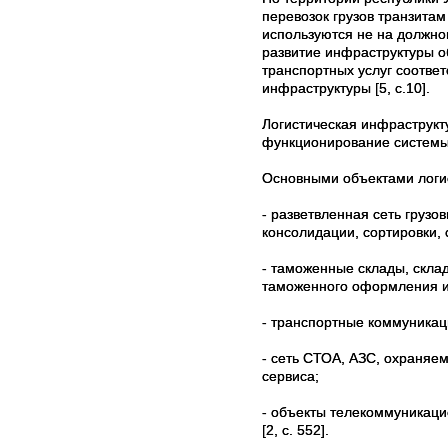
перевозок грузов транзита
используются не на должно
развитие инфраструктуры о
транспортных услуг соотве
инфраструктуры
[5, с.10]
.
Логистическая инфраструкт
функционирование системы з
Основными
объектами логи
-
разветвленная сеть груз
консолидации, сортировки, 
-
таможенные склады, скла
таможенного оформления им
-
транспортные коммуникац
-
сеть СТОА, АЗС, охраняем
сервиса;
-
объекты телекоммуникацио
[2, с. 552].