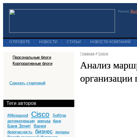
Выб
Регион:
О ПРОЕКТЕ
|
НОВОСТИ
|
СТАТЬИ
|
НОВОСТИ КОМПАНИЙ
|
Главная
//
Блоги
Персональные блоги
Анализ маршр
Корпоративные блоги
организации 
Сделать стартовой
Теги авторов
Cisco
#lifeisgood
Softline
автоматизация
аренда
банк
Банк Зенит
банки
бизнес
безопасность
вклады