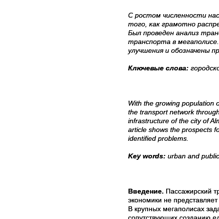
С ростом численности нас
того, как грамотно распр
Был проведен анализ тра
транспорта в мегаполисе
улучшения и обозначены п
Ключевые слова:
городск
With the growing population of
the transport network througho
infrastructure of the city of 
article shows the prospects f
identified problems.
Key words
:
urban and public
Введение.
Пассажирский тр
экономики не представляет
В крупных мегаполисах зад
сопутствующих созданию ед