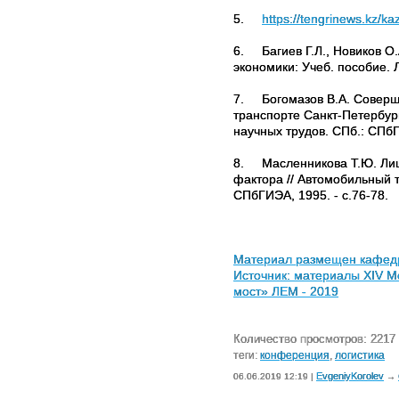
5.
https://tengrinews.kz/k
6.
Багиев
Г.Л., Новиков О
экономики: Учеб. пособие. Л
7.
Богомазов
В.А. Соверш
транспорте Санкт-Петербур
научных трудов. СПб.:
СПб
8.
Масленникова
Т.Ю. Лиц
фактора // Автомобильный 
СПбГИЭА, 1995. - с.76-78.
Материал размещен кафедро
Источник: материалы
XIV
Ме
мост» ЛЕМ - 2019
Количество просмотров: 2217
теги:
конференция
,
логистика
EvgeniyKorolev
06.06.2019 12:19 |
→