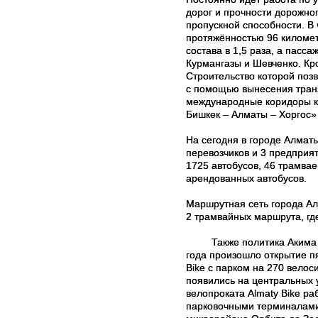
дорог и прочности дорожног
пропускной способности. В
протяжённостью 96 километ
состава в 1,5 раза, а пасс
Курмангазы и Шевченко. Кр
Строительство которой позв
с помощью вынесения транз
международные коридоры ка
Бишкек – Алматы – Хоргос»
На сегодня в городе Алмат
перевозчиков и 3 предпри
1725 автобусов, 46 трамвае
арендованных автобусов.
Маршрутная сеть города Алм
2 трамвайных маршрута, где
Также политика Акима
года произошло открытие п
Bike с парком на 270 велос
появились на центральных 
велопроката Almaty Bike р
парковочными терминалами 