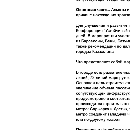
Основная часть.
Алматы и
причине нахождения транзи
Для улучшения и развития
Конференция "Устойчивый 
дней. В мероприятии участ
из Барселоны, Вены, Батум
также рекомендации по дал
городах Казахстана
Что представляет собой ма
В городе есть разветвленна
линий, 73 линий маршруток
Основная цель строительст
увеличение объема пассажи
сопутствующей инфраструкт
предусмотрено в соответст
производится строительство
метро: Сарыарка и Достык, 
метро соединит западную ча
или по-другому «хаба».
Постоянно идёт работа по 