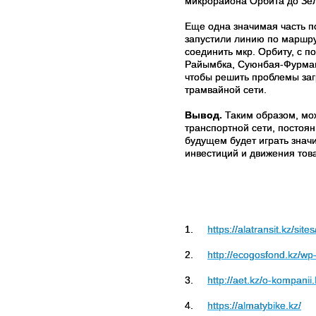
микрорайона Орбита до Зел
Еще одна значимая часть п
запустили линию по маршру
соединить мкр. Орбиту, с 
Райымбка, Суюнбая-Фурман
чтобы решить проблемы заг
трамвайной сети.
Вывод.
Таким образом, мо
транспортной сети, постоя
будущем будет играть знач
инвестиций и движения товар
1.
https://alatransit.kz/site
2.
http://ecogosfond.kz/w
3.
http://aet.kz/o-kompanii
4.
https://almatybike.kz/