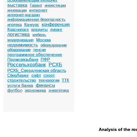
Всеобъемлющий Интернет
выставка
Гарант
инвестиции
интернет
инновации
интернет-магазин
информационная безопасность
конференция
ипотека
Конкурс
кредиты
Красноярск
лизинг
логистика
мебель
Москва
модернизация
недвижимость
оборудование
образование
пенсия
программное обеспечение
Промсвязьбанк
ПФР
Россельхозбанк
РСХБ
РСХБ_Свердловская область
спорт
СберЛизинг
софт
строительство
технологии
ТТК
финансы
услуги банка
футбол
экономика
энергетика
Analysis of the ro