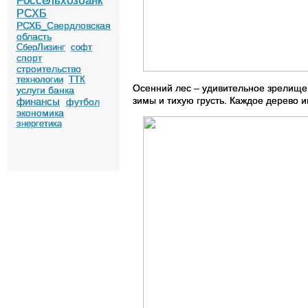
Россельхозбанк
РСХБ
РСХБ_Свердловская
область
СберЛизинг
софт
спорт
строительство
технологии
ТТК
Осенний лес – удивительное зрелище
услуги банка
зимы и тихую грусть. Каждое дерево 
финансы
футбол
экономика
энергетика