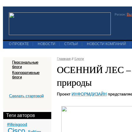
Вы
Регион:
О ПРОЕКТЕ
|
НОВОСТИ
|
СТАТЬИ
|
НОВОСТИ КОМПАНИЙ
|
Главная
//
Блоги
Персональные
ОСЕННИЙ ЛЕС – н
блоги
Корпоративные
блоги
природы
Проект
ИНФОРМДИЗАЙН
представляе
Сделать стартовой
Теги авторов
#lifeisgood
Cisco
Softline