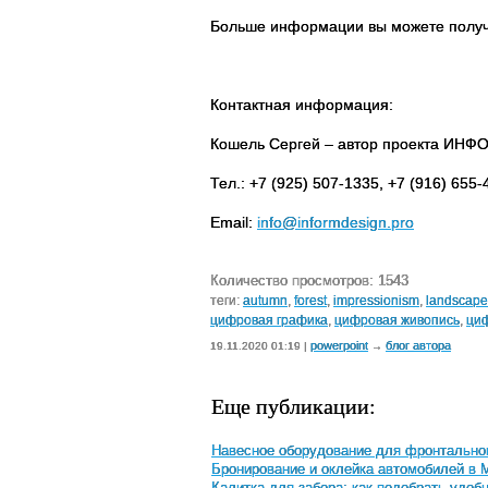
Больше информации вы можете полу
Контактная информация:
Кошель Сергей – автор проекта ИН
Тел
.: +7 (925) 507-1335, +7 (916) 655
Email:
info@informdesign.pro
Количество просмотров: 1543
теги:
autumn
,
forest
,
impressionism
,
landscape
цифровая графика
,
цифровая живопись
,
ци
powerpoint
блог автора
19.11.2020 01:19 |
→
Еще публикации:
Навесное оборудование для фронтальног
Бронирование и оклейка автомобилей в 
Калитка для забора: как подобрать удоб