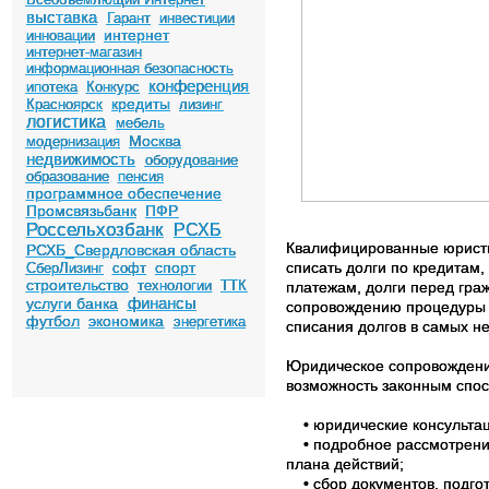
выставка
Гарант
инвестиции
интернет
инновации
интернет-магазин
информационная безопасность
конференция
ипотека
Конкурс
кредиты
Красноярск
лизинг
логистика
мебель
Москва
модернизация
недвижимость
оборудование
образование
пенсия
программное обеспечение
Промсвязьбанк
ПФР
Россельхозбанк
РСХБ
Квалифицированные юристы
РСХБ_Свердловская область
списать долги по кредитам
спорт
СберЛизинг
софт
строительство
технологии
ТТК
платежам, долги перед гра
финансы
услуги банка
сопровождению процедуры б
футбол
экономика
энергетика
списания долгов в самых н
Юридическое сопровождение
возможность законным спос
• юридические консультац
• подробное рассмотрение 
плана действий;
• сбор документов, подгот