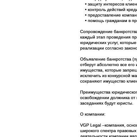
• защиту интересов клиен
• контроль действий кред
• предоставление компани
• помощь гражданам в про
Сопровождение банкротства
каждый этап проведения пр
юридических услуг, которы
реализации согласно законо
Объявление банкротства (п
отберут абсолютно все его 
имущества, которые запре
исключить из конкурсной м
сохраняют имущество клиен
Преимущества юридического
освобождении должника от 
заседаниях будут юристы.
О компании:
VGP Legal –компания, осно
широкого спектра правовы
деятельности компании явл