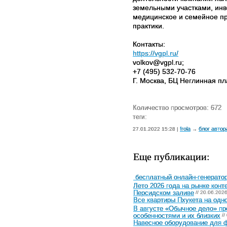
земельными участками, инв
медицинское и семейное пр
практики.
Контакты:
https://vgpl.ru/
volkov@vgpl.ru;
+7 (495) 532-70-76
Г. Москва, БЦ Неглинная пл
Количество просмотров: 672
теги:
frola
блог автор
27.01.2022 15:28 |
→
Еще публикации:
бесплатный онлайн-генератор
Лето 2026 года на рынке конт
Персидском заливе
// 20.06.202
Все квартиры Пхукета на одн
В августе «Обычное дело» п
особенностями и их близких
//
Навесное оборудование для ф