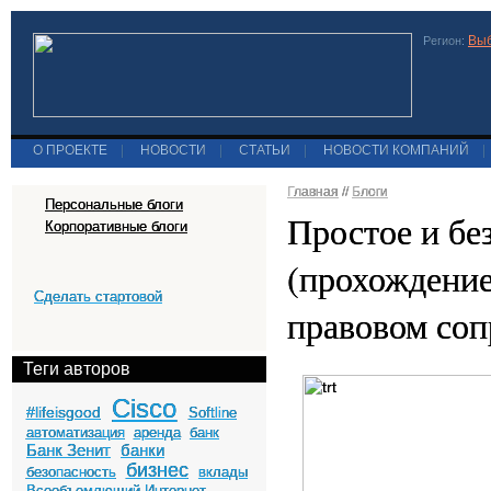
Выб
Регион:
О ПРОЕКТЕ
|
НОВОСТИ
|
СТАТЬИ
|
НОВОСТИ КОМПАНИЙ
|
Главная
//
Блоги
Персональные блоги
Простое и бе
Корпоративные блоги
(прохождение
Сделать стартовой
правовом со
Теги авторов
Cisco
#lifeisgood
Softline
автоматизация
аренда
банк
Банк Зенит
банки
бизнес
безопасность
вклады
Всеобъемлющий Интернет