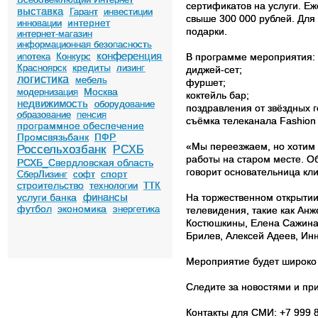
сертификатов на услуги. Е
выставка
Гарант
инвестиции
свыше 300 000 рублей. Для
интернет
инновации
подарки.
интернет-магазин
информационная безопасность
конференция
ипотека
Конкурс
В программе мероприятия:
кредиты
Красноярск
лизинг
диджей-сет;
логистика
мебель
фуршет;
Москва
модернизация
коктейль бар;
недвижимость
оборудование
поздравления от звёздных г
образование
пенсия
съёмка телеканала Fashion
программное обеспечение
Промсвязьбанк
ПФР
«Мы переезжаем, но хотим 
Россельхозбанк
РСХБ
работы на старом месте. О
РСХБ_Свердловская область
говорит основательница кли
спорт
СберЛизинг
софт
строительство
технологии
ТТК
финансы
услуги банка
На торжественном открытии
футбол
экономика
энергетика
телевидения, такие как Анж
Костюшкины, Елена Сажина,
Брилев, Алексей Адеев, Ин
Мероприятие будет широко
Следите за новостями и пр
Контакты для СМИ: +7 999 8