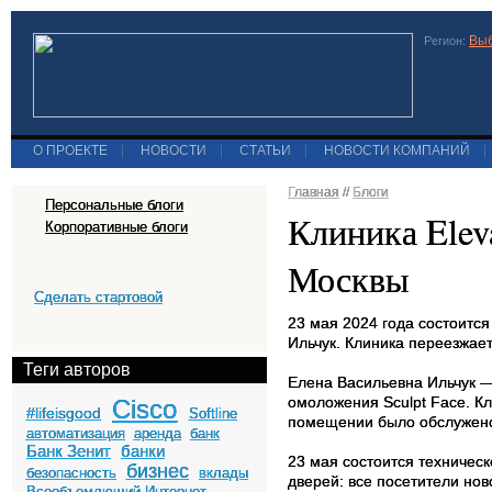
Выб
Регион:
О ПРОЕКТЕ
|
НОВОСТИ
|
СТАТЬИ
|
НОВОСТИ КОМПАНИЙ
|
Главная
//
Блоги
Персональные блоги
Клиника Elev
Корпоративные блоги
Москвы
Сделать стартовой
23 мая 2024 года состоитс
Ильчук. Клиника переезжае
Теги авторов
Елена Васильевна Ильчук —
омоложения Sculpt Face. Кл
Cisco
#lifeisgood
Softline
помещении было обслужено
автоматизация
аренда
банк
Банк Зенит
банки
23 мая состоится техническ
бизнес
безопасность
вклады
дверей: все посетители но
Всеобъемлющий Интернет