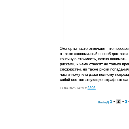
Эксперты часто отмечают, что перево
а также экономичный способ доставки 
конечную стоимость, важно понимать, 
рисками, к чему относят не только вр
сложностей, но также риски попадания
частичному или даже полному поврежд
собой соответствующие штрафные сан
2303
17.03.2025 13:56 //
назад
1
•
2
•
3