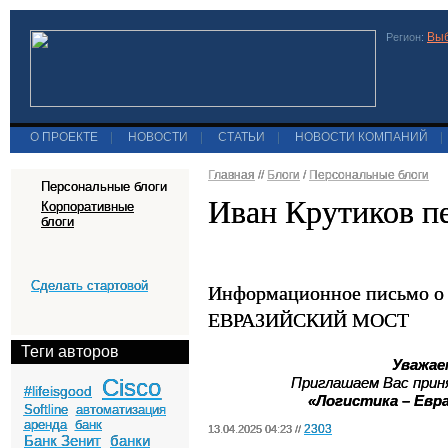
Выб
Регион:
О ПРОЕКТЕ
|
НОВОСТИ
|
СТАТЬИ
|
НОВОСТИ КОМПАНИЙ
|
Главная
//
Блоги
/
Персональные блоги
Персональные блоги
Иван Крутиков п
Корпоративные
блоги
Сделать стартовой
Информационное письмо 
ЕВРАЗИЙСКИЙ МОСТ
Теги авторов
Уважае
Cisco
Приглашаем Вас прин
#lifeisgood
«Логистика – Евр
Softline
автоматизация
аренда
банк
2303
13.04.2025 04:23 //
Банк Зенит
банки