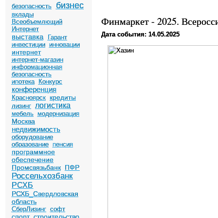
бизнес
безопасность
вклады
Финмаркет - 2025. Всерос
Всеобъемлющий
Интернет
Дата события: 14.05.2025
выставка
Гарант
инвестиции
инновации
интернет
интернет-магазин
информационная
безопасность
ипотека
Конкурс
конференция
кредиты
Красноярск
логистика
лизинг
мебель
модернизация
Москва
недвижимость
оборудование
образование
пенсия
программное
обеспечение
Промсвязьбанк
ПФР
Россельхозбанк
РСХБ
РСХБ_Свердловская
область
СберЛизинг
софт
спорт
строительство