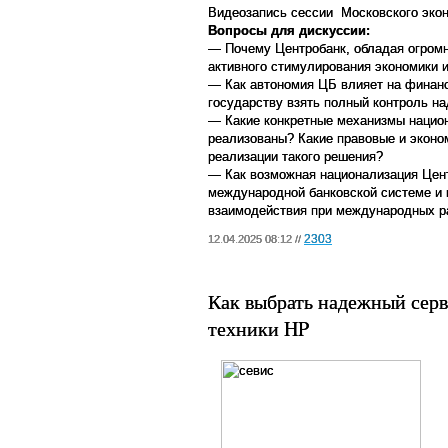
Видеозапись сессии Московского эко
Вопросы для дискуссии:
— Почему Центробанк, обладая огромн
активного стимулирования экономики 
— Как автономия ЦБ влияет на финанс
государству взять полный контроль н
— Какие конкретные механизмы национ
реализованы? Какие правовые и экон
реализации такого решения?
— Как возможная национализация Цент
международной банковской системе и 
взаимодействия при международных р
2303
12.04.2025 08:12 //
Как выбрать надежный серв
техники HP