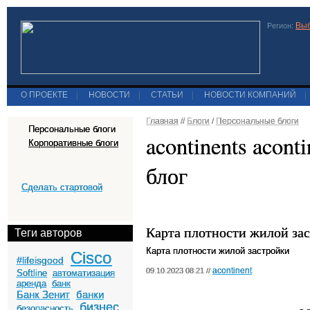
Выб
Регион:
О ПРОЕКТЕ
|
НОВОСТИ
|
СТАТЬИ
|
НОВОСТИ КОМПАНИЙ
|
Главная
//
Блоги
/
Персональные блоги
Персональные блоги
acontinents acon
Корпоративные блоги
блог
Сделать стартовой
Карта плотности жилой за
Теги авторов
Карта плотности жилой застройки
Cisco
#lifeisgood
acontinent
09.10.2023 08:21 //
Softline
автоматизация
аренда
банк
Банк Зенит
банки
бизнес
безопасность