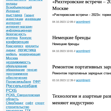
«Рихтеровские встречи – 2
вклады
Москве
Всеобъемлющий
Интернет
выставка
«Рихтеровские встречи – 2023»: торж
Гарант
инвестиции
инновации
acontinent
04.10.2023 12:09 //
интернет
интернет-магазин
информационная
безопасность
Немецкие бренды
ипотека
Конкурс
конференция
Немецкие бренды
кредиты
Красноярск
логистика
лизинг
acontinent
04.10.2023 10:01 //
мебель
модернизация
Москва
недвижимость
Ремонтом портативных зар
оборудование
образование
пенсия
Ремонтом портативных зарядных стан
программное
обеспечение
acontinent
03.10.2023 12:39 //
Промсвязьбанк
ПФР
Россельхозбанк
РСХБ
Технологии и азартные раз
РСХБ_Свердловская
область
меняют индустрию
спорт
СберЛизинг
софт
строительство
технологии
ТТК