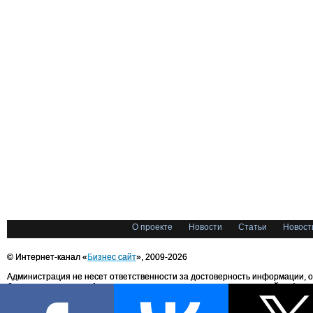
О проекте
Новости
Статьи
Новост
© Интернет-канал «
Бизнес сайт
», 2009-2026
Администрация не несет ответственности за достоверность информации, 
блоггерами портала. Администрация не предоставляет справочной информ
Все права на любые материалы, опубликованные на сайте, защищены в соответстви