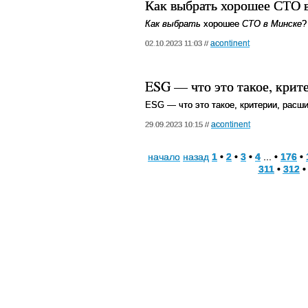
Как выбрать хорошее СТО 
Как выбрать
хорошее
СТО в Минске
?
acontinent
02.10.2023 11:03 //
ESG — что это такое, крит
ESG — что это такое, критерии, расш
acontinent
29.09.2023 10:15 //
начало
назад
1
•
2
•
3
•
4
... •
176
•
311
•
312