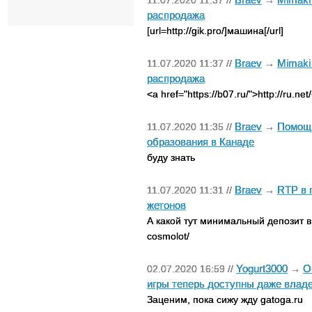
11.07.2020 11:37 //
→
распродажа
[url=http://gik.pro/]машина[/url]
Braev
Mimaki
11.07.2020 11:37 //
→
распродажа
<a href="https://b07.ru/">http://ru.net
Braev
Помощь
11.07.2020 11:35 //
→
образования в Канаде
буду знать
Braev
RTP в 
11.07.2020 11:31 //
→
жетонов
А какой тут минимальный депозит в 
cosmolot/
Yogurt3000
О
02.07.2020 16:59 //
→
игры теперь доступны даже вла
Заценим, пока сижу жду gatoga.ru