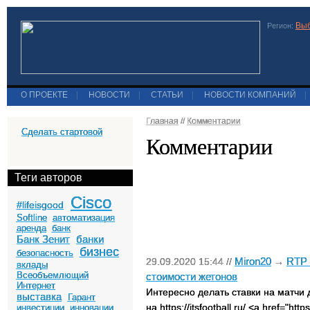
Выб
Регион:
О ПРОЕКТЕ
|
НОВОСТИ
|
СТАТЬИ
|
НОВОСТИ КОМПАНИЙ
|
Главная
//
Комментарии
Сделать стартовой
Комментарии
Теги авторов
Cisco
#lifeisgood
Softline
автоматизация
аренда
банк
Банк Зенит
банки
бизнес
безопасность
Miron20
RTP 
29.09.2020 15:44 //
→
вклады
Всеобъемлющий
стоимости жетонов
Интернет
Интересно делать ставки на матчи 
выставка
Гарант
на https://itsfootball.ru/ <a href="htt
инвестиции
инновации