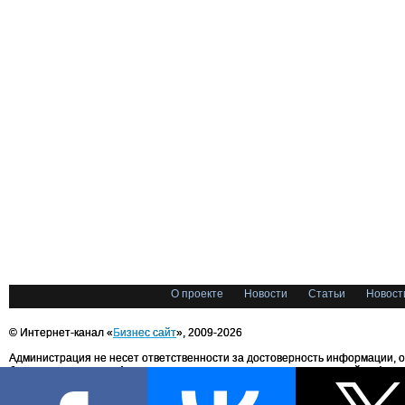
О проекте
Новости
Статьи
Новост
© Интернет-канал «
Бизнес сайт
», 2009-2026
Администрация не несет ответственности за достоверность информации, 
блоггерами портала. Администрация не предоставляет справочной информ
Все права на любые материалы, опубликованные на сайте, защищены в соответстви