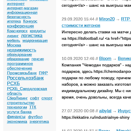
интернет
сегодня</a> - шанс на выигрыш ма
интернет-магазин
информационная
безопасность
Miron20
RTP 
29.09.2020 15:44 //
→
ипотека
Конкурс
стоимости жетонов
конференция
кредиты
Красноярск
Интересно делать ставки на матчи 
логистика
лизинг
на https://itsfootball.ru/ <a href="htt
мебель
модернизация
сегодня</a> - шанс на выигрыш ма
Москва
недвижимость
оборудование
Bloom
Велик
10.09.2020 12:46 //
→
образование
пенсия
программное
Компания "Чемодан подарков" - н
обеспечение
подарков, здесь https://chemodanp
Промсвязьбанк
ПФР
Россельхозбанк
подарки по любому поводу, причем 
РСХБ
наборов, а можно заказать изготов
РСХБ_Свердловская
индивидуальному дизайну. Мы с н
область
время, очень довольны, всегда ка
спорт
СберЛизинг
софт
строительство
технологии
ТТК
aibylat
Индус
27.07.2020 00:08 //
→
услуги банка
финансы
футбол
https://ekkatire.ru/industrialnye-shiny
экономика
энергетика
Braev
Mimaki