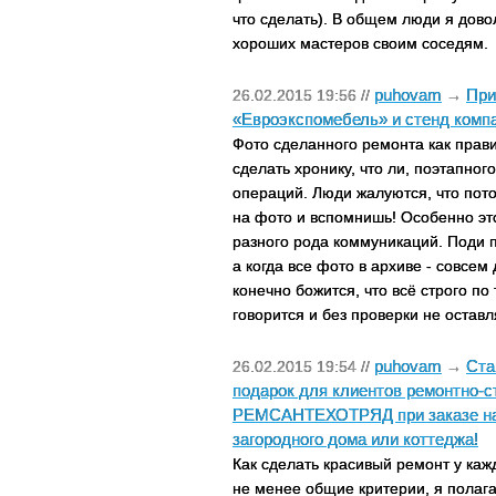
что сделать). В общем люди я дово
хороших мастеров своим соседям.
puhovam
При
26.02.2015 19:56 //
→
«Евроэкспомебель» и стенд ко
Фото сделанного ремонта как прави
сделать хронику, что ли, поэтапно
операций. Люди жалуются, что пото
на фото и вспомнишь! Особенно это
разного рода коммуникаций. Поди п
а когда все фото в архиве - совсе
конечно божится, что всё строго по
говорится и без проверки не оставл
puhovam
Ста
26.02.2015 19:54 //
→
подарок для клиентов ремонтно-с
РЕМСАНТЕХОТРЯД при заказе на 
загородного дома или коттеджа!
Как сделать красивый ремонт у кажд
не менее общие критерии, я полаг