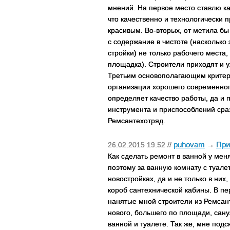
мнений. На первое место ставлю ка
что качественно и технологически 
красивым. Во-вторых, от метила бы 
с содержание в чистоте (насколько 
стройки) не только рабочего места
площадка). Строители приходят и у
Третьим основополагающим критер
организации хорошего современного
определяет качество работы, да и
инструмента и приспособлений сра
Ремсантехотряд.
puhovam
При
26.02.2015 19:52 //
→
Как сделать ремонт в ванной у мен
поэтому за ванную комнату с туале
новостройках, да и не только в них
короб сантехнической кабины. В пе
нанятые мной строители из Ремсан
нового, большего по площади, сану
ванной и туалете. Так же, мне подс