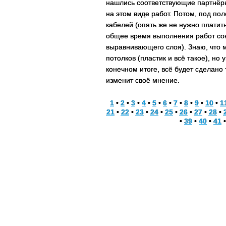
нашлись соответствующие партнёр
на этом виде работ. Потом, под п
кабелей (опять же не нужно платит
общее время выполнения работ сок
выравнивающего слоя). Знаю, что 
потолков (пластик и всё такое), но 
конечном итоге, всё будет сделано т
изменит своё мнение.
1
•
2
•
3
•
4
•
5
•
6
•
7
•
8
•
9
•
10
•
1
21
•
22
•
23
•
24
•
25
•
26
•
27
•
28
•
•
39
•
40
•
41