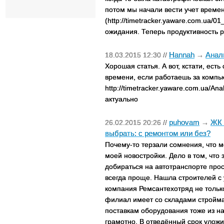
потом мы начали вести учет врем
(http://timetracker.yaware.com.ua/0
ожидания. Теперь продуктивность 
Hannah
Анал
18.03.2015 12:30 //
→
Хорошая статья. А вот, кстати, есть
времени, если работаешь за компь
http://timetracker.yaware.com.ua/An
актуально
puhovam
ЖК 
26.02.2015 20:26 //
→
выбрать: с ремонтом или без?
Почему-то терзали сомнения, что м
моей новостройки. Дело в том, что 
добираться на автотранспорте прос
всегда проще. Нашла строителей с 
компания Ремсантехотряд не тольк
филиал имеет со складами стройма
поставкам оборудования тоже из на
грамотно. В отведённый срок уложи