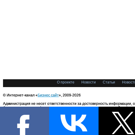
О проекте
Новости
Статьи
Новост
© Интернет-канал «
Бизнес сайт
», 2009-2026
Администрация не несет ответственности за достоверность информации, 
блоггерами портала. Администрация не предоставляет справочной информ
Все права на любые материалы, опубликованные на сайте, защищены в соответстви
международным законодательством об авторском праве и смежных правах. При лю
текстовых, аудио-, фото- и видеоматериалов ссылка на «Бизнес сайт.ru» обязательн