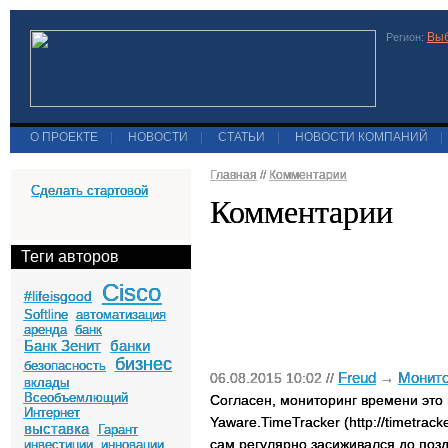
Выб
Регион:
О ПРОЕКТЕ
|
НОВОСТИ
|
СТАТЬИ
|
НОВОСТИ КОМПАНИЙ
|
Главная
//
Комментарии
Сделать стартовой
Комментарии
Теги авторов
Cisco
#lifeisgood
Softline
автоматизация
аренда
банк
Банк Зенит
банки
бизнес
безопасность
Freud
Монито
06.08.2015 10:02 //
→
вклады
Всеобъемлющий
Согласен, мониторинг времени это 
Интернет
Yaware.TimeTracker (http://timetrac
выставка
Гарант
сам регулярно засиживался до поз
инвестиции
инновации