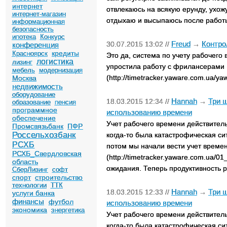
интернет
отвлекаюсь на всякую ерунду, ухож
интернет-магазин
отдыхаю и высыпаюсь после работ
информационная
безопасность
ипотека
Конкурс
Freud
Контро
30.07.2015 13:02 //
→
конференция
кредиты
Красноярск
Это да, система по учету рабочего
логистика
лизинг
упростила работу с фрилансерами
мебель
модернизация
(http://timetracker.yaware.com.ua/ya
Москва
недвижимость
оборудование
Hannah
Три 
18.03.2015 12:34 //
→
образование
пенсия
программное
использованию времени
обеспечение
Учет рабочего времени действитель
Промсвязьбанк
ПФР
Россельхозбанк
когда-то была катастрофическая с
РСХБ
потом мы начали вести учет врем
РСХБ_Свердловская
(http://timetracker.yaware.com.ua/0
область
ожидания. Теперь продуктивность 
СберЛизинг
софт
спорт
строительство
технологии
ТТК
Hannah
Три 
18.03.2015 12:33 //
→
услуги банка
финансы
футбол
использованию времени
экономика
энергетика
Учет рабочего времени действитель
когда-то была катастрофическая с