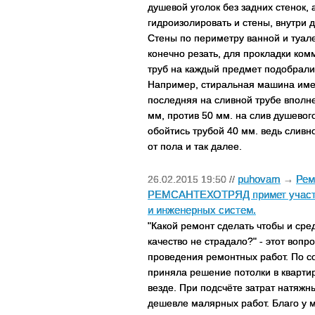
душевой уголок без задних стенок, 
гидроизолировать и стены, внутри д
Стены по периметру ванной и туале
конечно резать, для прокладки ко
труб на каждый предмет подобрали,
Например, стиральная машина имее
последняя на сливной трубе вполн
мм, против 50 мм. на слив душевог
обойтись трубой 40 мм. ведь сливн
от пола и так далее.
puhovam
Рем
26.02.2015 19:50 //
→
РЕМСАНТЕХОТРЯД примет участие
и инженерных систем.
"Какой ремонт сделать чтобы и сре
качество не страдало?" - этот вопро
проведения ремонтных работ. По с
приняла решение потолки в квартир
везде. При подсчёте затрат натяжн
дешевле малярных работ. Благо у 