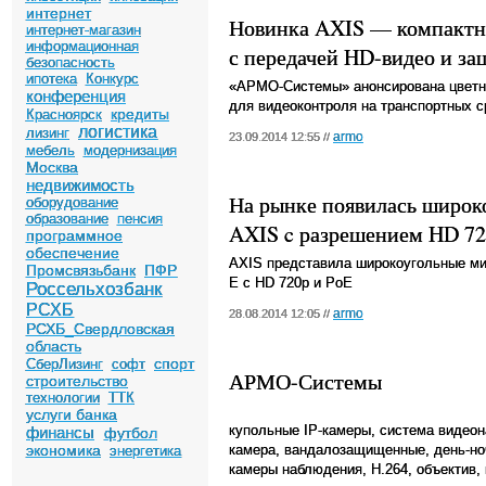
интернет
Новинка AXIS — компактна
интернет-магазин
информационная
с передачей HD-видео и за
безопасность
ипотека
Конкурс
«АРМО-Системы» анонсирована цветна
конференция
для видеоконтроля на транспортных с
кредиты
Красноярск
логистика
лизинг
armo
23.09.2014 12:55 //
мебель
модернизация
Москва
недвижимость
На рынке появилась широк
оборудование
образование
пенсия
AXIS c разрешением HD 720
программное
обеспечение
AXIS представила широкоугольные м
Промсвязьбанк
ПФР
E с HD 720p и PoE
Россельхозбанк
РСХБ
armo
28.08.2014 12:05 //
РСХБ_Свердловская
область
спорт
СберЛизинг
софт
АРМО-Системы
строительство
технологии
ТТК
услуги банка
купольные
IP
-камеры, система видеон
финансы
футбол
экономика
камера, вандалозащищенные, день-ноч
энергетика
камеры наблюдения,
H
.264, объектив