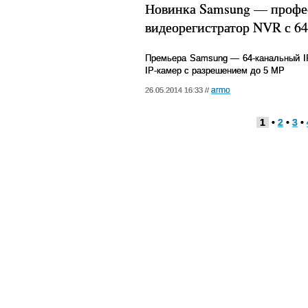
Новинка Samsung — профе
видеорегистратор NVR с 6
Премьера
Samsung
— 64-канальный IP
IP
-камер с разрешением до 5
MP
armo
26.05.2014 16:33 //
1
•
2
•
3
•