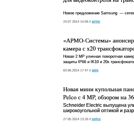
Новое предложение
Samsung
— сете
armo
24.07.2014 14:09 //
«АРМО-Системы» анонсиро
камера с х20 трансфокатор
Новая 2
MP
уличная поворотная каме
защиты
IP
66 и
IK
10 и 20х трансфокат
axis
03.06.2014 17:47 //
Новая мини купольная пан
Pelco с 4 MP, обзором на 36
Schneider
Electric
выпущена ул
широкоугольной оптикой и раз
pelco
27.05.2014 13:26 //