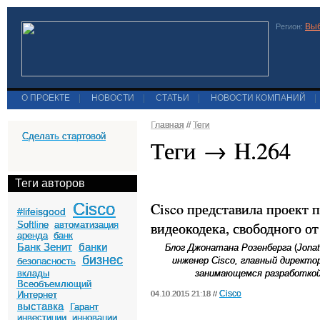
Выб
Регион:
О ПРОЕКТЕ
|
НОВОСТИ
|
СТАТЬИ
|
НОВОСТИ КОМПАНИЙ
|
Главная
//
Теги
Сделать стартовой
Теги → H.264
Теги авторов
Cisco
Cisco представила проект п
#lifeisgood
видеокодека, свободного о
Softline
автоматизация
аренда
банк
Банк Зенит
банки
Блог Джонатана Розенберга
(
Jona
бизнес
инженер
Cisco
, главный директо
безопасность
вклады
занимающемся разработкой
Всеобъемлющий
Cisco
Интернет
04.10.2015 21:18 //
выставка
Гарант
инвестиции
инновации