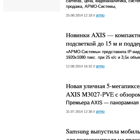
cameras
, цена, видеоаналитика, сист
продажа, АРМО-Системы,
armo
25.08.2014 12:18 //
Новинки AXIS — компактн
подсветкой до 15 м и подд
«АРМО-Системы» представила IP-вид
1920х1080 пикс. при 25 к/с и 3,5х объ
armo
12.08.2014 16:32 //
Новая уличная 5-мегапикс
AXIS M3027-PVE с обзором
Премьера
AXIS
— панорамная 
armo
31.07.2014 12:30 //
Samsung выпустила мобил
для видеоконтроля на тран