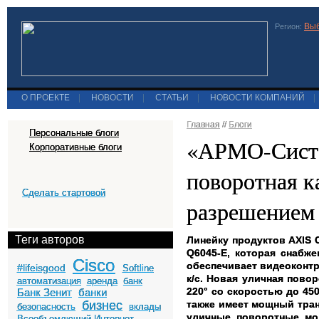
Выб
Регион:
О ПРОЕКТЕ
|
НОВОСТИ
|
СТАТЬИ
|
НОВОСТИ КОМПАНИЙ
|
Главная
//
Блоги
Персональные блоги
«АРМО-Систе
Корпоративные блоги
поворотная к
Сделать стартовой
разрешением 
Теги авторов
Линейку продуктов AXIS 
Q6045-Е, которая снабж
Cisco
обеспечивает видеоконтро
#lifeisgood
Softline
к/с. Новая уличная пово
автоматизация
аренда
банк
220° со скоростью до 450
Банк Зенит
банки
бизнес
также имеет мощный тран
безопасность
вклады
уличные поворотные мо
Всеобъемлющий Интернет