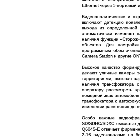
Ethernet через 1-портовый 
Видеоаналитические и ох
включают детекцию появле
выхода из определенной 
автоматически изменяет 
наличия функции «Сторож» 
объектов. Для настройк
программным обеспечение
Camera Station и другие O
Высокое качество формир
делают уличные камеры э
территориями, включая аэ
наличия трансфокатора с
оператору рассмотреть к
номерной знак автомобиля 
трансфокатора с автофокус
изменении расстояния до о
Особо важные видеофра
SD/SDHC/SDXC емкостью до
Q6045-E отвечает фирменн
2-16 видеоканалами на б