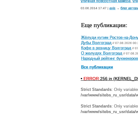
уличная поворотная камера
,
ул
axis
блог автор
03.06.2014 17:47 |
→
Еще публикации:
Жёлуди купим Ростов-на-Дон
Дубы Волгоград
// 07.08.2026 00:
Кофе в розницу Волгоград
// 0
О желудях Волгоград
// 07.08.2
Народный рейтинг букмекеров 
Все публикации
•
ERROR:
256 in {KERNEL_DI
Strict Standards
: Only variabl
/var/www/sitebs_ru_usr/data
Strict Standards
: Only variabl
/var/www/sitebs_ru_usr/data/