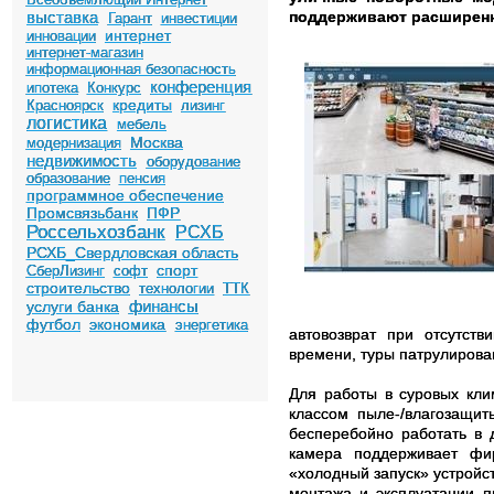
выставка
поддерживают расширенн
Гарант
инвестиции
интернет
инновации
интернет-магазин
информационная безопасность
конференция
ипотека
Конкурс
кредиты
Красноярск
лизинг
логистика
мебель
Москва
модернизация
недвижимость
оборудование
образование
пенсия
программное обеспечение
Промсвязьбанк
ПФР
Россельхозбанк
РСХБ
РСХБ_Свердловская область
спорт
СберЛизинг
софт
строительство
технологии
ТТК
финансы
услуги банка
футбол
экономика
энергетика
автовозврат при отсутств
времени, туры патрулирован
Для работы в суровых кли
классом пыле-/влагозащит
бесперебойно работать в 
камера поддерживает фир
«холодный запуск» устройс
монтажа и эксплуатации п