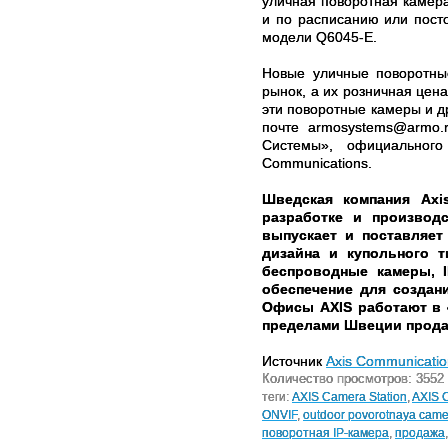
уличная поворотная камера
и по расписанию или посто
модели Q6045-E.
Новые уличные поворотны
рынок, а их розничная цен
эти поворотные камеры и д
почте armosystems@armo.
Системы», официального
Communications.
Шведская компания Axi
разработке и производ
выпускает и поставляет
дизайна и купольного 
беспроводные камеры, I
обеспечение для создан
Офисы AXIS работают в 4
пределами Швеции прода
Источник
Axis Communicatio
Количество просмотров: 3552
теги:
AXIS Camera Station
,
AXIS 
ONVIF
,
outdoor povorotnaya came
поворотная IP-камера
,
продажа