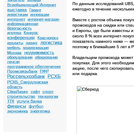
По данным исследований UBS, 
Всеобъемлющий Интернет
ежегодно в течение нескольки
выставка
Гарант
инвестиции
инновации
интернет
интернет-магазин
Вместе с ростом объема покуп
информационная
промокодов на скидки или спе
безопасность
и Европы, где были известны 
ипотека
Конкурс
около 8 % всех интернет-поку
конференция
Красноярск
показатель намного ниже — ме
логистика
кредиты
лизинг
поэтому в ближайшие 5 лет в 
мебель
модернизация
недвижимость
Москва
Владельцем промокода может 
оборудование
образование
пенсия
покупках. Для этого необходим
программное обеспечение
акцию, после чего скопировать
Промсвязьбанк
ПФР
или подарка.
Россельхозбанк
РСХБ
РСХБ_Свердловская
область
спорт
СберЛизинг
софт
строительство
технологии
услуги банка
ТТК
финансы
футбол
экономика
энергетика