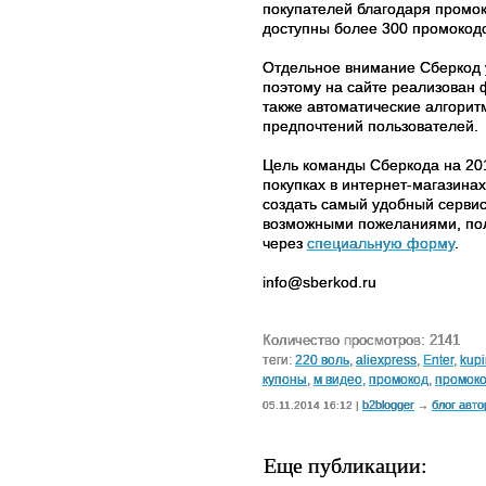
покупателей благодаря промок
доступны более 300 промокодов
Отдельное внимание Сберкод 
поэтому на сайте реализован 
также автоматические алгорит
предпочтений пользователей.
Цель команды Сберкода на 201
покупках в интернет-магазина
создать самый удобный сервис
возможными пожеланиями, пол
через
специальную форму
.
info@sberkod.ru
Количество просмотров: 2141
теги:
220 воль
,
aliexpress
,
Enter
,
kupi
купоны
,
м видео
,
промокод
,
промок
b2blogger
блог авто
05.11.2014 16:12 |
→
Еще публикации: