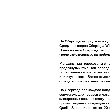
На Сберкоде не продаются куп
Среди партнеров Сберкода Wild
Пользователи Сберкода беспла
числе эксклюзивных, на небол
Магазины заинтересованы в по
продвинутых клиентов, опреде
пользование своим сервисом с
или иную акцию. Важно отмети
оградить пользователей от ли
На Сберкоде для каждого най
сопутствующих товаров в мага
электронных новинок смогут в
прочих; модники, следящие за
Quelle, Sapato и не только. 2