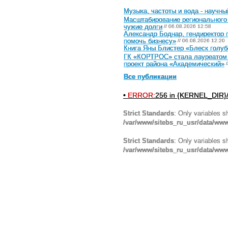
Музыка, частоты и вода - научн
Масштабирование регионального 
чужие долги
// 06.08.2026 12:58
Александр Боднар, гендиректор 
помочь бизнесу»
// 06.08.2026 12:20
Книга Яны Блистер «Блеск голуб
ГК «КОРТРОС» стала лауреатом п
проект района «Академический»
/
Все публикации
•
ERROR:
256 in {KERNEL_DIR}/
Strict Standards
: Only variables s
/var/www/sitebs_ru_usr/data/ww
Strict Standards
: Only variables s
/var/www/sitebs_ru_usr/data/www