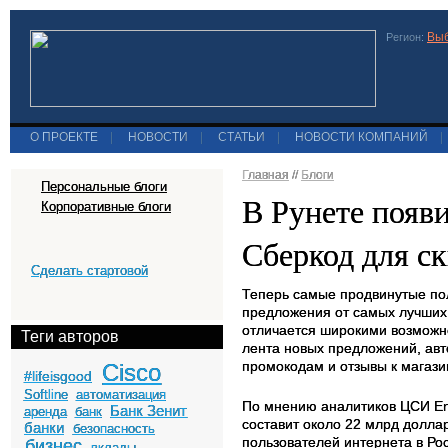
Выб
Регион:
О ПРОЕКТЕ
|
НОВОСТИ
|
СТАТЬИ
|
НОВОСТИ КОМПАНИЙ
|
Главная
//
Блоги
Персональные блоги
В Рунете появ
Корпоративные блоги
Сберкод для ск
Сделать стартовой
Теперь самые продвинутые пол
предложения от самых лучших м
отличается широкими возможн
Теги авторов
лента новых предложений, авт
промокодам и отзывы к магази
Cisco
#lifeisgood
Softline
автоматизация
По мнению аналитиков ЦСИ Ente
Банк Зенит
аренда
банк
составит около 22 млрд долла
банки
безопасность
пользователей интернета в Ро
бизнес
вклады