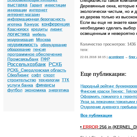
специалисты такой компани
выставка
Гарант
инвестиции
Деревянные окна, которые м
интернет
инновации
экологически чистым, но и 
интернет-магазин
из дерева только из высоко
информационная безопасность
Если вы еще не знаете каки
конференция
ипотека
Конкурс
необходимо сделать выбор 
кредиты
Красноярск
лизинг
освещенным и невероятно
логистика
мебель
Москва
модернизация
недвижимость
Количество просмотров: 1436
оборудование
образование
пенсия
теги:
программное обеспечение
acontinent
блог
22.01.2016 18:15 |
→
Промсвязьбанк
ПФР
Россельхозбанк
РСХБ
РСХБ_Свердловская область
Еще публикации:
спорт
СберЛизинг
софт
строительство
технологии
ТТК
финансы
услуги банка
Народный рейтинг букмекеров 
футбол
экономика
энергетика
Финские краски Текнос: Teknos
Оформить пожилого в геронто
Уход за лежачими пожилыми 
Отделение дневного пребыва
Все публикации
•
ERROR:
256 in {KERNEL_DI