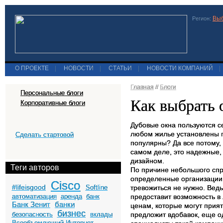
Выб
Регион:
О ПРОЕКТЕ
|
НОВОСТИ
|
СТАТЬИ
|
НОВОСТИ КОМПАНИЙ
|
Главная
//
Блоги
Персональные блоги
Как выбрать 
Корпоративные блоги
Дубовые окна пользуются с
любом жилье установлены п
Сделать стартовой
популярны? Да все потому,
самом деле, это надежные,
дизайном.
Теги авторов
По причине небольшого спр
определенные организации.
Cisco
#lifeisgood
Softline
тревожиться не нужно. Ведь
автоматизация
аренда
банк
предоставит возможность в
Банк Зенит
банки
ценам, которые могут прия
бизнес
безопасность
вклады
предложит вдобавок, еще од
Всеобъемлющий Интернет