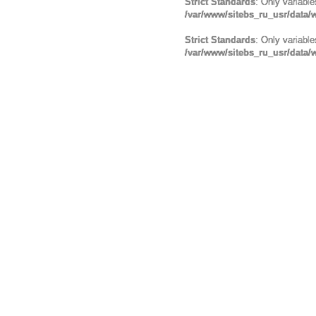
Strict Standards
: Only variabl
/var/www/sitebs_ru_usr/data
Strict Standards
: Only variabl
/var/www/sitebs_ru_usr/data/