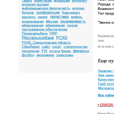
интернет
Гарант
инвестиции
инновации
Порода: 
интернет-магазин
информационная безопасность
ипотека
Влажност
конференция
Конкурс
Красноярск
Тип прод
логистика
кредиты
лизинг
мебель
недвижимость
Москва
модернизация
"Звонок 
оборудование
образование
пенсия
программное обеспечение
Промсвязьбанк
ПФР
Количеств
Россельхозбанк
РСХБ
теги:
РСХБ_Свердловская область
спорт
строительство
СберЛизинг
софт
06.10.2009 1
финансы
услуги банка
технологии
ТТК
футбол
экономика
энергетика
Еще пу
Лишение п
Чем замен
Качествен
Свой топл
Московска
Все публ
•
ERROR:
Strict Sta