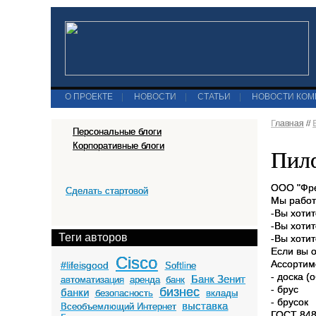
О ПРОЕКТЕ
|
НОВОСТИ
|
СТАТЬИ
|
НОВОСТИ КО
Главная
//
Персональные блоги
Корпоративные блоги
Пил
ООО "Фре
Сделать стартовой
Мы работа
-Вы хоти
-Вы хотит
Теги авторов
-Вы хоти
Если вы 
Cisco
Ассортим
#lifeisgood
Softline
- доска (
Банк Зенит
автоматизация
аренда
банк
- брус
бизнес
банки
безопасность
вклады
- брусок
выставка
Всеобъемлющий Интернет
ГОСТ 848