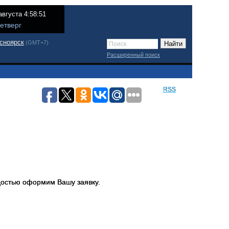
августа 4:58:51
етверг
сноярск
(GMT+7)
Расширенный поиск
RSS
адостью оформим Вашу заявку.