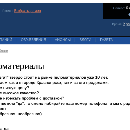
6 
Сейчас:
Выбрать регион
Регион:
Ч
Кра
Время:
МПАНИЙ
|
ОБЪЯВЛЕНИЯ
|
АНОНСЫ
|
БЛОГИ
|
ГАЗЕТА
Блоги
оматериалы
гат" твердо стоит на рынке пиломатериалов уже 10 лет.
ем как и в городе Красноярске, так и за его пределами.
те низкую цену?
е высокое качество?
те избежать проблем с доставкой?
ответили "да", то смело набирайте наш номер телефона, и мы с р
ент:
обрезная, необрезная)
6-86