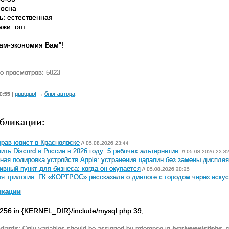
сосна
ь: естественная
ажи: опт
нам-экономия Вам"!
о просмотров: 5023
quotquot
блог автора
0:55 |
→
бликации:
рав юрист в Красноярске
// 05.08.2026 23:44
ить Discord в России в 2026 году: 5 рабочих альтернатив
// 05.08.2026 23:3
ная полировка устройств Apple: устранение царапин без замены дисплея
ивный пункт для бизнеса: когда он окупается
// 05.08.2026 20:25
я трилогия: ГК «КОРТРОС» рассказала о диалоге с городом через искус
икации
256 in {KERNEL_DIR}/include/mysql.php:39;
ndards
: Only variables should be assigned by reference in
/var/www/sitebs_