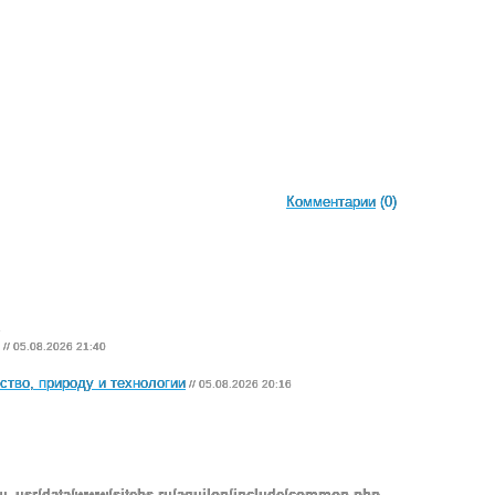
Комментарии
(0)
2
// 05.08.2026 21:40
ство, природу и технологии
// 05.08.2026 20:16
ru_usr/data/www/sitebs.ru/aquilon/include/common.php