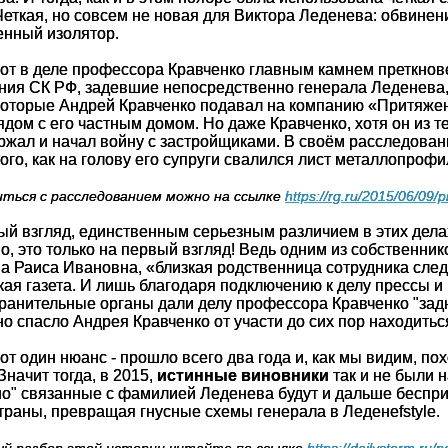
Четкая, но совсем не новая для Виктора Леденева: обвинен
енный изолятор.
вот в деле профессора Кравченко главным камнем преткнове
ния СК РФ, задевшие непосредственно генерала Леденева, 
 которые Андрей Кравченко подавал на компанию «Притяже
дом с его частным домом. Но даже Кравченко, хотя он из те
ржал и начал войну с застройщиками. В своём расследовани
ого, как на голову его супруги свалился лист металлопрофи
ться с расследованием можно на ссылке
https://rg.ru/2015/06/09/p
ый взгляд, единственным серьезным различием в этих дела
Но, это только на первый взгляд! Ведь одним из собственн
а Раиса Ивановна, «близкая родственница сотрудника следс
кая газета. И лишь благодаря подключению к делу прессы 
ранительные органы дали делу профессора Кравченко "задн
о спасло Андрея Кравченко от участи до сих пор находитьс
от один нюанс - прошло всего два года и, как мы видим, п
Значит тогда, в 2015,
истинные виновники
так и не были 
но" связанные с фамилией Леденева будут и дальше беспри
траны, превращая гнусные схемы генерала в Леденеfstyle.