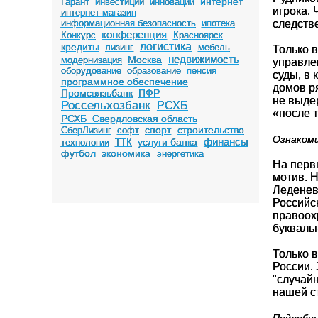
интернет
Гарант
инвестиции
инновации
игрока. 
интернет-магазин
информационная безопасность
ипотека
следств
конференция
Конкурс
Красноярск
логистика
кредиты
лизинг
мебель
Только 
недвижимость
Москва
модернизация
управле
оборудование
образование
пенсия
суды, в
программное обеспечение
домов ря
Промсвязьбанк
ПФР
не выде
Россельхозбанк
РСХБ
«после т
РСХБ_Свердловская область
спорт
строительство
СберЛизинг
софт
Ознакоми
финансы
услуги банка
технологии
ТТК
футбол
экономика
энергетика
На перв
мотив. 
Леденев
Российс
правоох
буквальн
Только в
России. 
"случай
нашей с