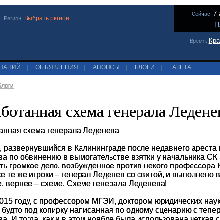
7 
Сейчас:
Выбрать регион
Регион:
П
Кра
Время:
МПАНИЙ
|
ОБЪЯВЛЕНИЯ
|
АНОНСЫ
|
БЛОГИ
|
ГАЗЕТА
Блоги
ботанная схема генерала Ледене
анная схема генерала Леденева
, развернувшийся в Калининграде после недавнего ареста 
ва по обвинению в вымогательстве взятки у начальника СК
ть громкое дело, возбужденное против некого профессора К
е те же игроки – генерал Леденев со свитой, и выполнено в
, вернее – схеме. Схеме генерала Леденева!
2015 году, с профессором МГЭИ, доктором юридических нау
, будто под копирку написанная по одному сценарию с теп
а. И тогда, как и в этом ноябре была использована четкая