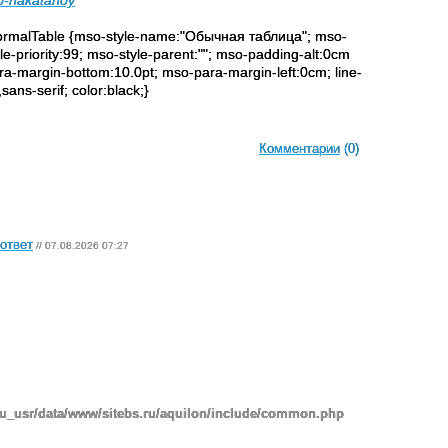
po-nakatanoy
oNormalTable {mso-style-name:"Обычная таблица"; mso-
e-priority:99; mso-style-parent:""; mso-padding-alt:0cm
a-margin-bottom:10.0pt; mso-para-margin-left:0cm; line-
sans-serif; color:black;}
Комментарии
(0)
ответ
// 07.08.2026 07:27
ru_usr/data/www/sitebs.ru/aquilon/include/common.php