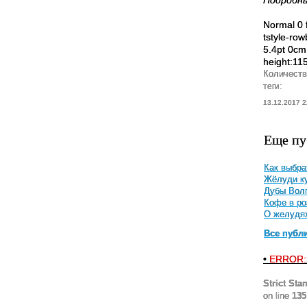
Подробны
Normal 0 
tstyle-row
5.4pt 0cm
height:115
Количеств
теги:
13.12.2017 2
Еще пу
Как выбра
Жёлуди ку
Дубы Вол
Кофе в ро
О желудя
Все публ
•
ERROR:
Strict Sta
on line
135