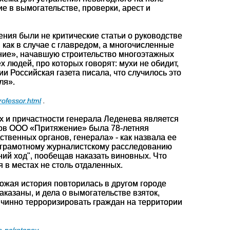
ие в вымогательстве, проверки, арест и
ния были не критические статьи о руководстве
как в случае с главредом, а многочисленные
ние», начавшую строительство многоэтажных
х людей, про которых говорят: мухи не обидит,
и Российская газета писала, что случилось это
ля».
rofessor.html
.
х и причастности генерала Леденева является
иков ООО «Притяжение» была 78-летняя
твенных органов, генерала» - как назвала ее
и грамотному журналистскому расследованию
ий ход", пообещав наказать виновных. Что
я в местах не столь отдаленных.
охожая история повторилась в другом городе
наказаны, и дела о вымогательстве взяток,
чинно терроризировать граждан на территории