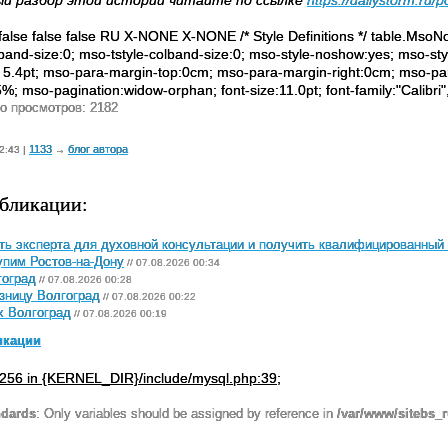
й разбор этой истории читайте по ссылке
https://dailystorm.ru/
false false false RU X-NONE X-NONE /* Style Definitions */ table.Ms
band-size:0; mso-tstyle-colband-size:0; mso-style-noshow:yes; mso-styl
 5.4pt; mso-para-margin-top:0cm; mso-para-margin-right:0cm; mso-par
%; mso-pagination:widow-orphan; font-size:11.0pt; font-family:"Calibri",
о просмотров: 2182
1133
блог автора
2:43 |
→
бликации:
ть эксперта для духовной консультации и получить квалифицированный 
пим Ростов-на-Дону
// 07.08.2026 00:34
гоград
// 07.08.2026 00:28
зницу Волгоград
// 07.08.2026 00:22
х Волгоград
// 07.08.2026 00:19
икации
256 in {KERNEL_DIR}/include/mysql.php:39;
ndards
: Only variables should be assigned by reference in
/var/www/sitebs_