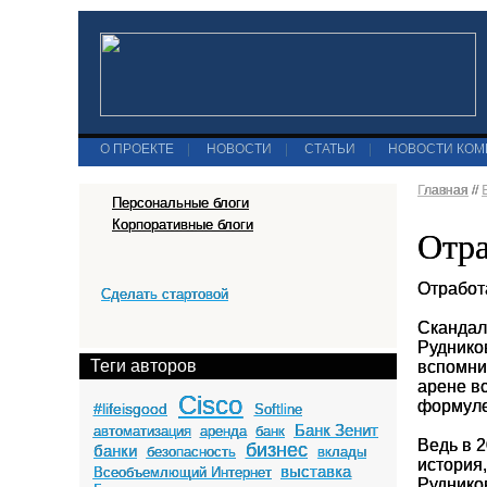
О ПРОЕКТЕ
|
НОВОСТИ
|
СТАТЬИ
|
НОВОСТИ КО
Главная
//
Персональные блоги
Корпоративные блоги
Отра
Отработ
Сделать стартовой
Скандал
Руднико
Теги авторов
вспомни
арене вс
Cisco
формуле
#lifeisgood
Softline
Банк Зенит
автоматизация
аренда
банк
Ведь в 
бизнес
банки
безопасность
вклады
история
выставка
Всеобъемлющий Интернет
Рудников