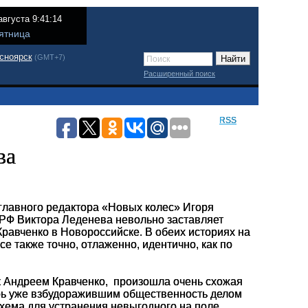
августа 9:41:14
ятница
сноярск
(GMT+7)
Расширенный поиск
RSS
ва
главного редактора «Новых колес» Игоря
 РФ Виктора Леденева невольно заставляет
равченко в Новороссийске. В обеих историях на
се также точно, отлаженно, идентично, как по
к Андреем Кравченко,
произошла очень схожая
ерь уже взбудоражившим общественность делом
 схема для устранения невыгодного на поле