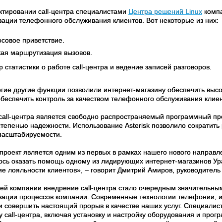
ктировании call-центра специалистами
Центра решений Linux
компа
зации телефонного обслуживания клиентов. Вот некоторые из них:
осовое приветствие.
кая маршрутизация вызовов.
 статистики о работе call-центра и ведение записей разговоров.
огие другие функции позволили интернет-магазину обеспечить выс
обеспечить контроль за качеством телефонного обслуживания клиен
call-центра является свободно распространяемый программный пр
степенью надежности. Использование Asterisk позволило сократить
масштабируемости.
проект является одним из первых в рамках нашего нового направле
ось оказать помощь одному из лидирующих интернет-магазинов Ура
е лояльности клиентов», – говорит Дмитрий Амиров, руководитель 
ей компании внедрение call-центра стало очередным значительн
зации процессов компании. Современные технологии телефонии, 
и совершить настоящий прорыв в качестве наших услуг. Специалист
ку call-центра, включая установку и настройку оборудования и пр