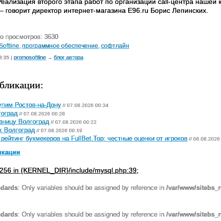
 Реализация второго этапа работ по организации call-центра нашей
, – говорит директор интернет-магазина E96.ru Борис Лепинских.
о просмотров: 3630
Softline
,
программное обеспечение
,
софтлайн
promosoftline
блог автора
3:35 |
→
бликации:
пим Ростов-на-Дону
// 07.08.2026 00:34
гоград
// 07.08.2026 00:28
зницу Волгоград
// 07.08.2026 00:22
х Волгоград
// 07.08.2026 00:19
рейтинг букмекеров на FullBet.Top: честные оценки от игроков
// 06.08.2026
икации
256 in {KERNEL_DIR}/include/mysql.php:39;
ndards
: Only variables should be assigned by reference in
/var/www/sitebs_
ndards
: Only variables should be assigned by reference in
/var/www/sitebs_r