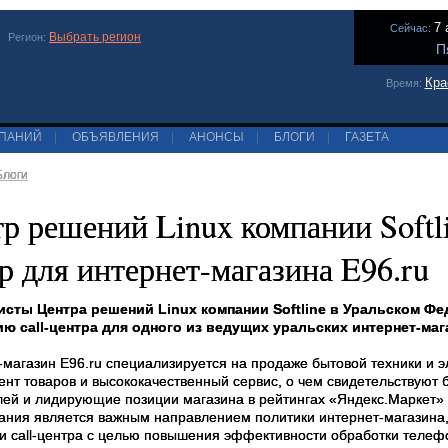
7 
Сейчас:
Выбрать регион
Регион:
П
Кра
Время:
МПАНИЙ
|
ОБЪЯВЛЕНИЯ
|
АНОНСЫ
|
БЛОГИ
|
ГАЗЕТА
Блоги
р решений Linux компании Softli
р для интернет-магазина E96.ru
сты Центра решений Linux компании Softline в Уральском Ф
ю call-центра для одного из ведущих уральских интернет-маг
-магазин E96.ru специализируется на продаже бытовой техники и 
ент товаров и высококачественный сервис, о чем свидетельствуют
лей и лидирующие позиции магазина в рейтингах «Яндекс.Маркет» 
ания является важным направлением политики интернет-магазина,
и call-центра с целью повышения эффективности обработки телефо