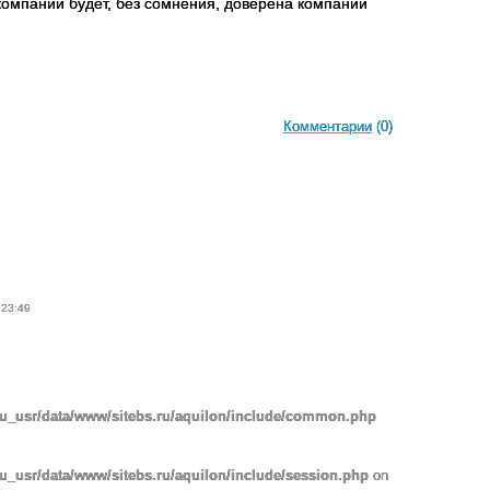
 компании будет, без сомнения, доверена компании
Комментарии
(0)
 23:49
ru_usr/data/www/sitebs.ru/aquilon/include/common.php
u_usr/data/www/sitebs.ru/aquilon/include/session.php
on