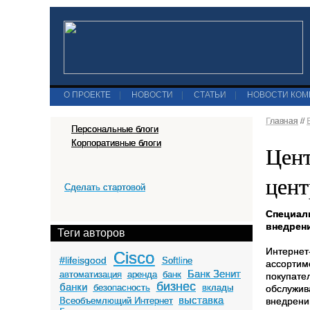
О ПРОЕКТЕ
|
НОВОСТИ
|
СТАТЬИ
|
НОВОСТИ КО
Главная
//
Персональные блоги
Корпоративные блоги
Цент
цент
Сделать стартовой
Специали
внедрени
Теги авторов
Интернет
Cisco
#lifeisgood
Softline
ассортим
Банк Зенит
автоматизация
аренда
банк
покупате
бизнес
банки
безопасность
вклады
обслужив
выставка
Всеобъемлющий Интернет
внедрени