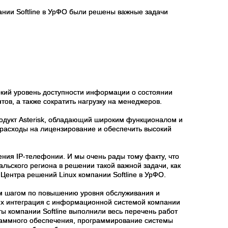
нии Softline в УрФО были решены важные задачи
окий уровень доступности информации о состоянии
тов, а также сократить нагрузку на менеджеров.
одукт Asterisk, обладающий широким функционалом и
 расходы на лицензирование и обеспечить высокий
ния IP-телефонии. И мы очень рады тому факту, что
льского региона в решении такой важной задачи, как
Центра решений Linux компании Softline в УрФО.
ым шагом по повышению уровня обслуживания и
их интеграция с информационной системой компании
ы компании Softline выполнили весь перечень работ
ограммного обеспечения, программирование системы