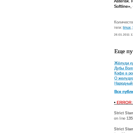
Asterisk.
Softline»
Количеств
теги:
linux
,
26.01.2011 1
Еще пу
Жёлуди ку
Дубы Вол
Кофе в ро
О желудя
Народный 
Все публ
•
ERROR:
Strict Sta
on line
135
Strict Sta