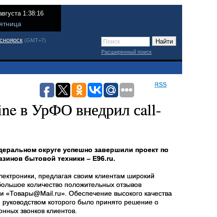
августа 1:38:16
ятница
сноярск
(GMT+7)
Расширенный поиск
RSS
ne в УрФО внедрил сall-
едеральном округе успешно завершили проект по
азинов бытовой техники – E96.ru.
электроники, предлагая своим клиентам широкий
 большое количество положительных отзывов
и «Товары@Mail.ru». Обеспечение высокого качества
 руководством которого было принято решение о
нных звонков клиентов.