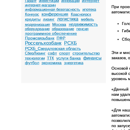
интернет
Гарант
инвестиции
инновации
интернет-магазин
При прое
информационная безопасность
ипотека
автомати
конференция
Конкурс
Красноярск
логистика
кредиты
лизинг
мебель
Гол
недвижимость
Москва
модернизация
оборудование
образование
пенсия
Гиб
программное обеспечение
Промсвязьбанк
ПФР
Сбор
Россельхозбанк
РСХБ
РСХБ_Свердловская область
Эти и мн
спорт
строительство
СберЛизинг
софт
финансы
заказов, 
услуги банка
технологии
ТТК
футбол
экономика
энергетика
Основой 
высокой 
уровень 
«Данный 
нам удал
повышени
«Для наш
автомати
позволил
по запус