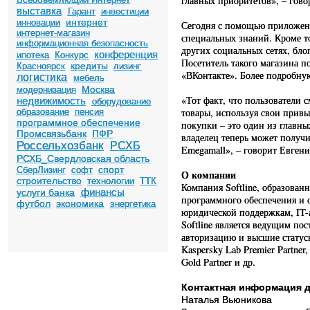
главных приоритетов», – гово
выставка
Гарант
инвестиции
интернет
инновации
Сегодня с помощью приложени
интернет-магазин
специальных знаний. Кроме т
информационная безопасность
других социальных сетях, бло
конференция
ипотека
Конкурс
Посетитель такого магазина п
кредиты
Красноярск
лизинг
«ВКонтакте». Более подробн
логистика
мебель
Москва
модернизация
«Тот факт, что пользователи 
недвижимость
оборудование
товары, используя свои прив
образование
пенсия
программное обеспечение
покупки – это один из главны
Промсвязьбанк
ПФР
владелец теперь может получ
Россельхозбанк
РСХБ
Emegamall», – говорит Евгени
РСХБ_Свердловская область
спорт
СберЛизинг
софт
О компании
строительство
технологии
ТТК
Компания Softline, образован
финансы
услуги банка
программного обеспечения и о
футбол
экономика
энергетика
юридической поддержкам, IT-
Softline является ведущим по
авторизацию и высшие статусы 
Kaspersky Lab Premier Partner, 
Gold Partner и др.
Контактная информация д
Наталья Вьюникова