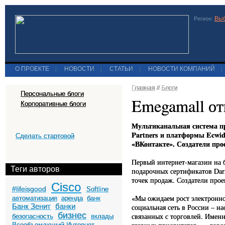
Выб
Регион:
О ПРОЕКТЕ
|
НОВОСТИ
|
СТАТЬИ
|
НОВОСТИ КОМПАНИЙ
|
Главная
//
Блоги
Персональные блоги
Emegamall от
Корпоративные блоги
Мультиканальная система п
Partners и платформы Ecwid 
Сделать стартовой
«ВКонтакте». Создатели про
Первый интернет-магазин на б
Теги авторов
подарочных сертификатов Dari
точек продаж. Создатели прое
Cisco
#lifeisgood
Softline
«Мы ожидаем рост электронно
автоматизация
аренда
банк
Банк Зенит
банки
социальная сеть в России – н
бизнес
связанных с торговлей. Именн
безопасность
вклады
Всеобъемлющий Интернет