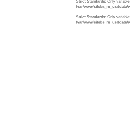
Strict Standards
: Only variabl
/var/www/sitebs_ru_usr/data
Strict Standards
: Only variabl
/var/www/sitebs_ru_usr/data/