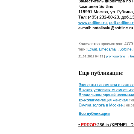
Заместитель директора по 
Компания Softline
119991 Москва, ул. Губкина,
Тел: (495) 232-00-23, доб.1
www.softline.ru
,
soft.softline.
e-mail: nataliaviu@softline.ru
Количество просмотров: 4779
теги:
Ecwid
,
Emegamall
,
Softline
,
promosoftline
бл
21.02.2011 04:33 |
→
Еще публикации:
Эксперты напомнили о важнос
В каких условиях съемная и
Владельцам зданий напомнили
трихопигментация женская
// 0
Скупка золота в Москве
// 08.0
Все публикации
•
ERROR:
256 in {KERNEL_DI