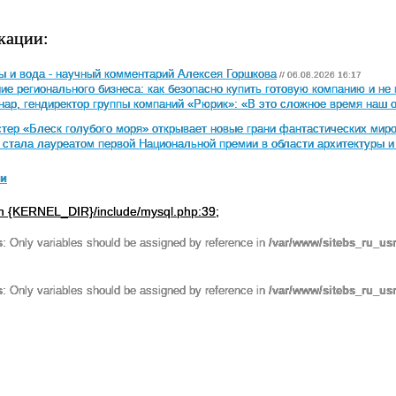
кации:
ы и вода - научный комментарий Алексея Горшкова
// 06.08.2026 16:17
е регионального бизнеса: как безопасно купить готовую компанию и не
ар, гендиректор группы компаний «Рюрик»: «В это сложное время наш о
тер «Блеск голубого моря» открывает новые грани фантастических мир
тала лауреатом первой Национальной премии в области архитектуры и 
ии
in {KERNEL_DIR}/include/mysql.php:39;
s
: Only variables should be assigned by reference in
/var/www/sitebs_ru_us
s
: Only variables should be assigned by reference in
/var/www/sitebs_ru_usr