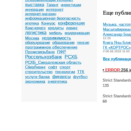
выставка
Гарант
инвестиции
интернет
инновации
Еще публи
интернет-магазин
информационная безопасность
конференция
ипотека
Конкурс
Музыка, частот
кредиты
Красноярск
лизинг
Масштабировани
логистика
мебель
модернизация
Александр Бодн
недвижимость
Москва
12:20
оборудование
образование
пенсия
Книга Яны Блис
программное обеспечение
ГК «КОРТРОС» с
Промсвязьбанк
ПФР
// 06.08.2026 11:05
Россельхозбанк
РСХБ
Все публикац
РСХБ_Свердловская область
спорт
СберЛизинг
софт
•
ERROR:
256 
строительство
технологии
ТТК
финансы
услуги банка
футбол
Strict Standard
экономика
энергетика
135
Strict Standard
60