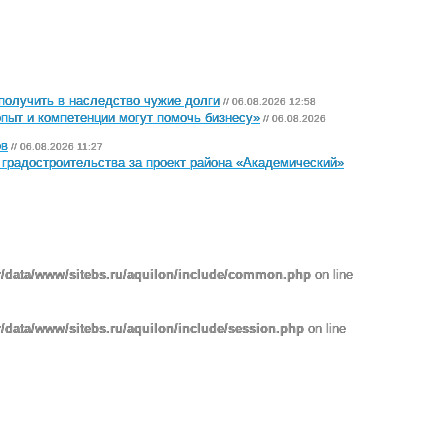
 получить в наследство чужие долги
// 06.08.2026 12:58
пыт и компетенции могут помочь бизнесу»
// 06.08.2026
ов
// 06.08.2026 11:27
градостроительства за проект района «Академический»
r/data/www/sitebs.ru/aquilon/include/common.php
on line
/data/www/sitebs.ru/aquilon/include/session.php
on line