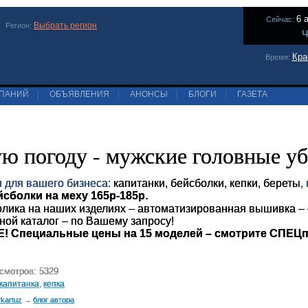
6 
Сейчас:
Выбрать регион
Регион:
Ч
Кра
Время:
МПАНИЙ
|
ОБЪЯВЛЕНИЯ
|
АНОНСЫ
|
БЛОГИ
|
ГАЗЕТА
ю погоду - мужские головные у
 для вашего бизнеса:
капитанки, бейсболки, кепки, береты
,
йсболки на меху 165р-185р.
лика на наших изделиях – автоматизированная вышивка – см
ной каталог – по Вашему запросу!
 Специальные цены на 15 моделей – смотрите СПЕЦ
смотров: 5329
капитанка
,
кепка
vkartuz
блог автора
→