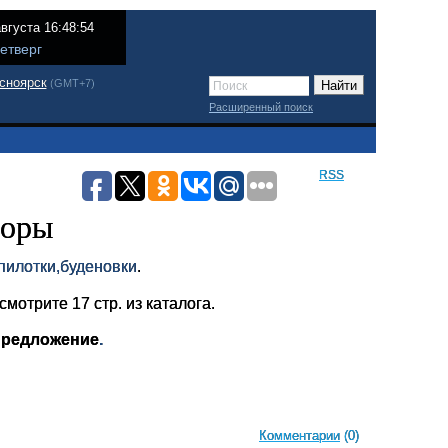
августа 16:48:54
етверг
сноярск
(GMT+7)
Расширенный поиск
RSS
боры
 пилотки,буденовки
.
отрите 17 стр. из каталога.
предложение
.
Комментарии
(0)