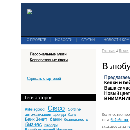
О ПРОЕКТЕ
|
НОВОСТИ
|
СТАТЬИ
|
НОВОСТИ КО
Главная
//
Блоги
Персональные блоги
Корпоративные блоги
В любу
Предлагаем
Сделать стартовой
Кепки и бе
Ваша симво
Новый цвет
Теги авторов
ВНИМАНИЕ!
Cisco
#lifeisgood
Softline
автоматизация
аренда
банк
Количество про
Банк Зенит
банки
безопасность
теги:
бейсболка
,
бизнес
вклады
17.11.2009 16:12 |
Всеобъемлющий Интернет