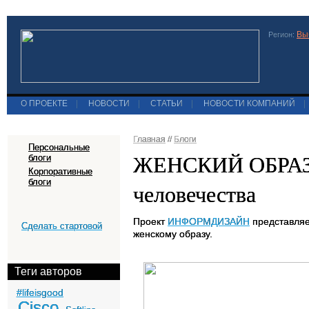
Вы
Регион:
О ПРОЕКТЕ
|
НОВОСТИ
|
СТАТЬИ
|
НОВОСТИ КОМПАНИЙ
|
Главная
//
Блоги
Персональные
ЖЕНСКИЙ ОБРАЗ –
блоги
Корпоративные
блоги
человечества
Проект
ИНФОРМДИЗАЙН
представляе
Сделать стартовой
женскому образу.
Теги авторов
#lifeisgood
Cisco