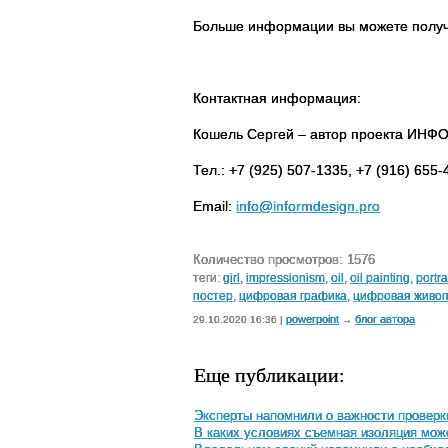
Больше информации вы можете полу
Контактная информация:
Кошель Сергей – автор проекта ИН
Тел
.: +7 (925) 507-1335, +7 (916) 655
Email:
info@informdesign.pro
Количество просмотров: 1576
теги:
girl
,
impressionism
,
oil
,
oil painting
,
portra
постер
,
цифровая графика
,
цифровая живоп
powerpoint
блог автора
29.10.2020 16:36 |
→
Еще публикации:
Эксперты напомнили о важности проверк
В каких условиях съемная изоляция мож