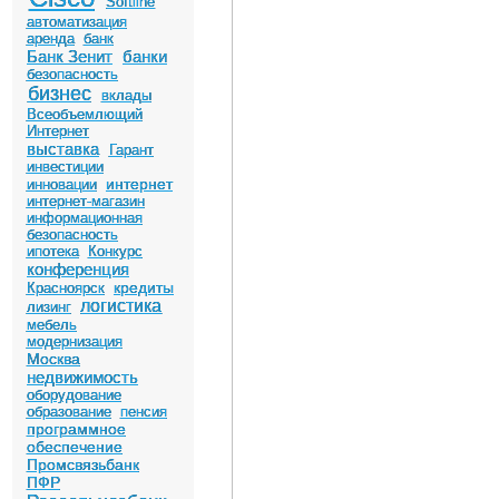
Softline
автоматизация
аренда
банк
Банк Зенит
банки
безопасность
бизнес
вклады
Всеобъемлющий
Интернет
выставка
Гарант
инвестиции
интернет
инновации
интернет-магазин
информационная
безопасность
ипотека
Конкурс
конференция
кредиты
Красноярск
логистика
лизинг
мебель
модернизация
Москва
недвижимость
оборудование
образование
пенсия
программное
обеспечение
Промсвязьбанк
ПФР