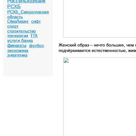
Россельхозбанк
РСХБ
РСХБ_Свердловская
область
СберЛизинг
софт
спорт
строительство
технологии
ТТК
услуги банка
Женский образ – нечто большее, чем 
финансы
футбол
подчёркивается естественностью, жив
экономика
энергетика