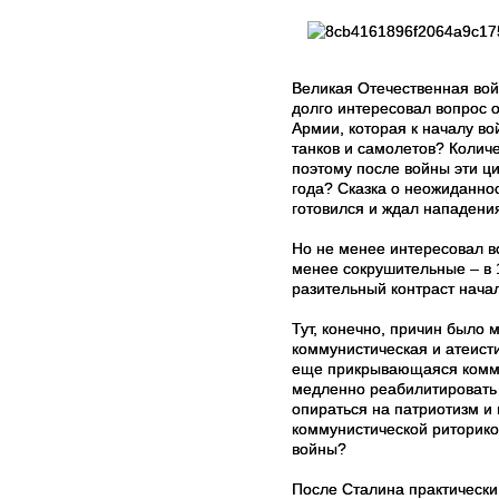
Великая Отечественная вой
долго интересовал вопрос 
Армии, которая к началу в
танков и самолетов? Количе
поэтому после войны эти ц
года? Сказка о неожиданно
готовился и ждал нападени
Но не менее интересовал в
менее сокрушительные – в 1
разительный контраст нача
Тут, конечно, причин было 
коммунистическая и атеисти
еще прикрывающаяся комму
медленно реабилитировать 
опираться на патриотизм и 
коммунистической риторико
войны?
После Сталина практически