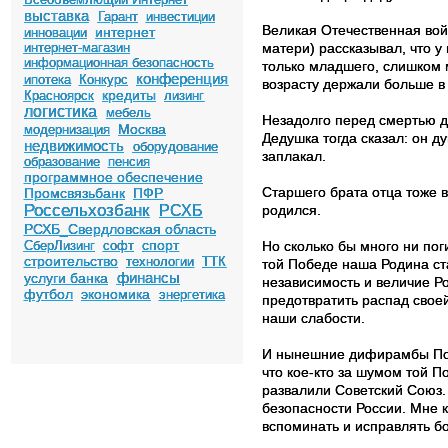
выставка
Гарант
инвестиции
Великая Отечественная войн
интернет
инновации
матери) рассказывал, что у
интернет-магазин
информационная безопасность
только младшего, слишком 
конференция
ипотека
Конкурс
возрасту держали больше в 
кредиты
Красноярск
лизинг
логистика
мебель
Незадолго перед смертью д
Москва
модернизация
Дедушка тогда сказал: он д
недвижимость
оборудование
заплакал.
образование
пенсия
программное обеспечение
Старшего брата отца тоже в
Промсвязьбанк
ПФР
Россельхозбанк
родился.
РСХБ
РСХБ_Свердловская область
спорт
Но сколько бы много ни по
СберЛизинг
софт
строительство
технологии
ТТК
той Победе наша Родина ст
финансы
услуги банка
независимость и величие Р
футбол
экономика
энергетика
предотвратить распад своей
наши слабости.
И нынешние дифирамбы Побе
что кое-кто за шумом той П
развалили Советский Союз.
безопасности России. Мне 
вспоминать и исправлять б