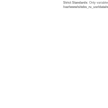
Strict Standards
: Only variabl
/var/www/sitebs_ru_usr/data/