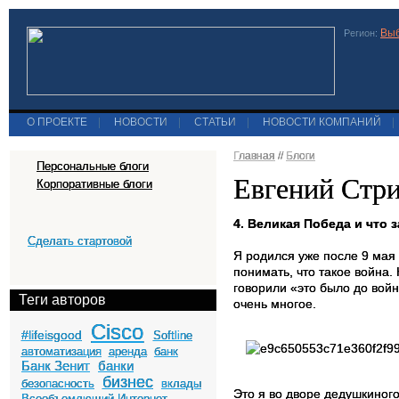
Выб
Регион:
О ПРОЕКТЕ
|
НОВОСТИ
|
СТАТЬИ
|
НОВОСТИ КОМПАНИЙ
|
Главная
//
Блоги
Персональные блоги
Евгений Стриг
Корпоративные блоги
4. Великая Победа и что 
Сделать стартовой
Я родился уже после 9 мая 
понимать, что такое война
говорили «это было до вой
Теги авторов
очень многое.
Cisco
#lifeisgood
Softline
автоматизация
аренда
банк
Банк Зенит
банки
бизнес
безопасность
вклады
Это я во дворе дедушкиного
Всеобъемлющий Интернет