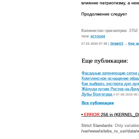
влияние патриотизму, а нек
Продолжение следует
Количество просмотров: 2752
теги:
история
Strigin53
блог а
17.01.2010 07:36 |
→
Еще публикации:
Фасадные затеняющие сетки 
Комплексное оснащение обра
Как выбрать эксперта для ду
Жёлуди купим Ростов-на-Дон
Дубы Волгоград
// 07.08.2026 00:
Все публикации
•
ERROR:
256 in {KERNEL_DI
Strict Standards
: Only variabl
/var/www/sitebs_ru_usr/data