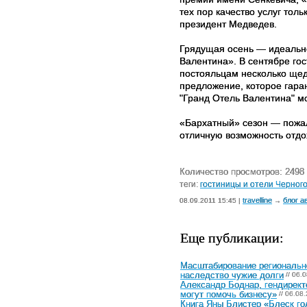
тех пор качество услуг тол
президент Медведев.
Грядущая осень — идеальн
Валентина». В сентябре гос
постояльцам несколько щед
предложение, которое гара
"Гранд Отель Валентина" м
«Бархатный» сезон — пожал
отличную возможность отдо
Количество просмотров: 2498
теги:
гостиницы и отели Черног
travelline
блог а
08.09.2011 15:45 |
→
Еще публикации:
Масштабирование регионально
наследство чужие долги
// 06.
Александр Боднар, гендирект
могут помочь бизнесу»
// 06.08
Книга Яны Блистер «Блеск го