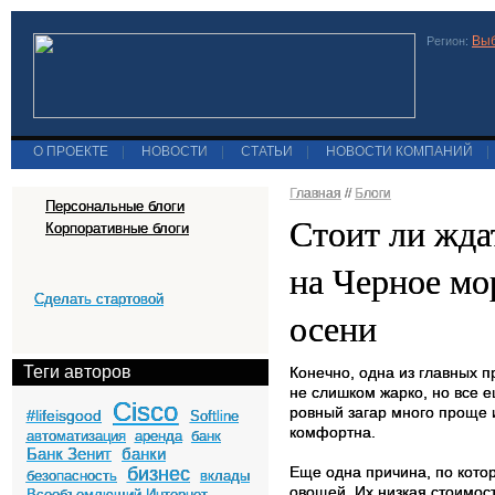
Выб
Регион:
О ПРОЕКТЕ
|
НОВОСТИ
|
СТАТЬИ
|
НОВОСТИ КОМПАНИЙ
|
Главная
//
Блоги
Персональные блоги
Стоит ли жда
Корпоративные блоги
на Черное мо
Сделать стартовой
осени
Теги авторов
Конечно, одна из главных п
не слишком жарко, но все е
Cisco
ровный загар много проще 
#lifeisgood
Softline
комфортна.
автоматизация
аренда
банк
Банк Зенит
банки
бизнес
Еще одна причина, по кото
безопасность
вклады
овощей. Их низкая стоимост
Всеобъемлющий Интернет