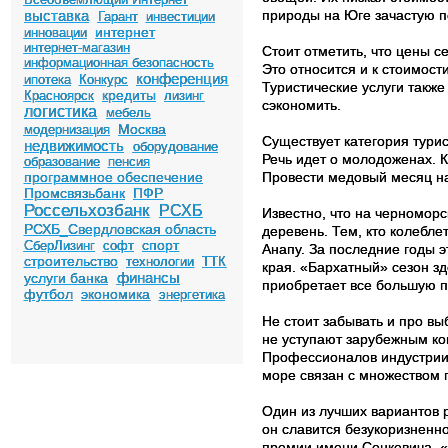
выставка
природы на Юге зачастую по
Гарант
инвестиции
интернет
инновации
интернет-магазин
Стоит отметить, что цены 
информационная безопасность
Это относится и к стоимост
конференция
ипотека
Конкурс
Туристические услуги также
кредиты
Красноярск
лизинг
сэкономить.
логистика
мебель
Москва
модернизация
Существует категория турис
недвижимость
оборудование
Речь идет о молодоженах. 
образование
пенсия
программное обеспечение
Провести медовый месяц на
Промсвязьбанк
ПФР
Россельхозбанк
РСХБ
Известно, что на черномор
РСХБ_Свердловская область
деревень. Тем, кто колебл
спорт
СберЛизинг
софт
Анапу. За последние годы э
строительство
технологии
ТТК
края. «Бархатный» сезон з
финансы
услуги банка
приобретает все большую п
футбол
экономика
энергетика
Не стоит забывать и про вы
не уступают зарубежным ко
Профессионалов индустрии 
море связан с множеством 
Один из лучших вариантов
он славится безукоризненн
премии имени Сенкевича, «