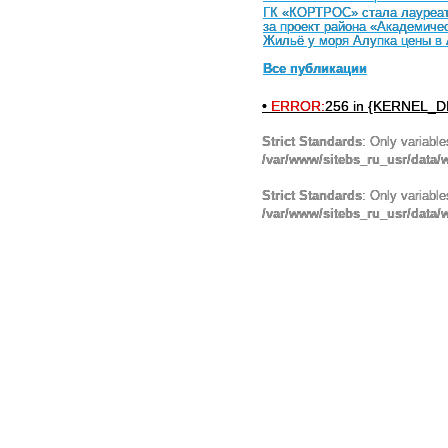
ГК «КОРТРОС» стала лауреато
за проект района «Академиче
Жильё у моря Алупка цены в
Все публикации
•
ERROR:
256 in {KERNEL_DI
Strict Standards
: Only variabl
/var/www/sitebs_ru_usr/data
Strict Standards
: Only variabl
/var/www/sitebs_ru_usr/data/