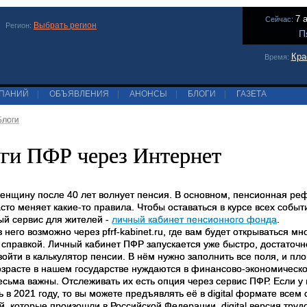
7 
Сейчас:
Выбрать регион
Регион:
П
Кра
Время:
МПАНИЙ
|
ОБЪЯВЛЕНИЯ
|
АНОНСЫ
|
БЛОГИ
|
ГАЗЕТА
Блоги
ги ПФР через Интернет
енщину после 40 лет волнует пенсия. В основном, пенсионная р
сто меняет какие-то правила. Чтобы оставаться в курсе всех собы
ый сервис для жителей -
личный кабинет пенсионного фонда
.
 него возможно через pfrf-kabinet.ru, где вам будет открываться
справкой. Личный кабинет ПФР запускается уже быстро, достаточно
войти в калькулятор пенсии. В нём нужно заполнить все поля, и п
озрасте в нашем государстве нуждаются в финансово-экономическо
есьма важны. Отслеживать их есть опция через сервис ПФР. Если у 
 в 2021 году, то вы можете предъявлять её в digital формате всем
, которые произошли в Российской Федерации, digital версия труд