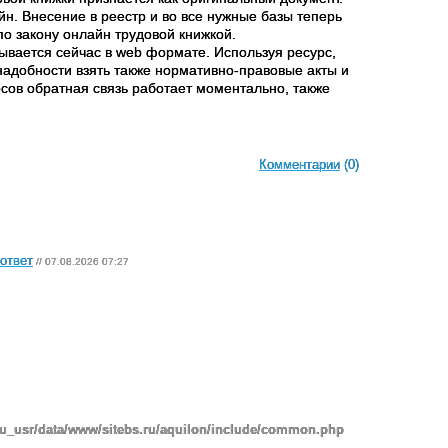
йн. Внесение в реестр и во все нужные базы теперь
по закону онлайн трудовой книжкой.
тывается сейчас в web формате. Используя ресурс,
надобности взять также нормативно-правовые акты и
сов обратная связь работает моментально, также
Комментарии
(0)
ответ
// 07.08.2026 07:27
ru_usr/data/www/sitebs.ru/aquilon/include/common.php