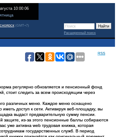
августа 10:00:06
ятница
сноярск
(GMT+7)
Расширенный поиск
RSS
еформа регулярно обновляется и пенсионный фонд
тий, стоит следить за всем происходящим через
 много различных меню. Каждое меню оснащено
 иметь доступ к сети. Активируя веб-площадку, вы
лощадка выдаст предварительную сумму пенсии.
й защите, из-за этого пенсионные баллы собираются
вас уже активна web трудовая книжка, которая
 сотрудникам государственных служб. В период
овой книжки признаётся как оригинальный документ.