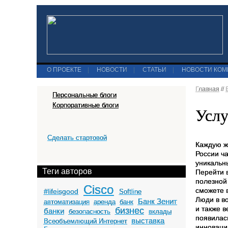
О ПРОЕКТЕ
|
НОВОСТИ
|
СТАТЬИ
|
НОВОСТИ КО
Главная
//
Персональные блоги
Корпоративные блоги
Услу
Сделать стартовой
Каждую ж
России ча
уникальн
Теги авторов
Перейти в
полезной 
Cisco
сможете 
#lifeisgood
Softline
Люди в в
Банк Зенит
автоматизация
аренда
банк
и также в
бизнес
банки
безопасность
вклады
появилась
выставка
Всеобъемлющий Интернет
инноваций