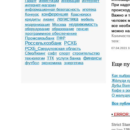
интернет
Гарант
инвестиции
инновации
При надо
интернет-магазин
информационная безопасность
ипотека
происход
конференция
Конкурс
Красноярск
Важно и т
логистика
кредиты
лизинг
мебель
человек 
недвижимость
Москва
модернизация
все необ
оборудование
образование
пенсия
можно най
программное обеспечение
Количеств
Промсвязьбанк
ПФР
теги:
Россельхозбанк
РСХБ
РСХБ_Свердловская область
07.04.2021 1
спорт
строительство
СберЛизинг
софт
финансы
услуги банка
технологии
ТТК
Еще пу
футбол
экономика
энергетика
Как выбра
Жёлуди ку
Дубы Вол
Кофе в ро
О желудя
Все публ
•
ERROR:
Strict Sta
on line
135