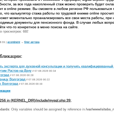
бности, за все года накопленный стаж можно проверить будет онла
ит в online режиме. Вы сможете в любом регионе РФ пользоваться 
о, что калькулятор стажа работы по трудовой книжке online просчи
может моментально проанализировать все свои места работы, при 
ходимые документы для пенсионного фонда. В случае любых вопро
ти что-то конкретное в меню поиска на сайте.
о просмотров: 692
acontinent
блог автора
8:31 |
→
бликации:
ть эксперта для духовной консультации и получить квалифицированный 
пим Ростов-на-Дону
// 07.08.2026 00:34
гоград
// 07.08.2026 00:28
зницу Волгоград
// 07.08.2026 00:22
х Волгоград
// 07.08.2026 00:19
икации
256 in {KERNEL_DIR}/include/mysql.php:39;
ndards
: Only variables should be assigned by reference in
/var/www/sitebs_