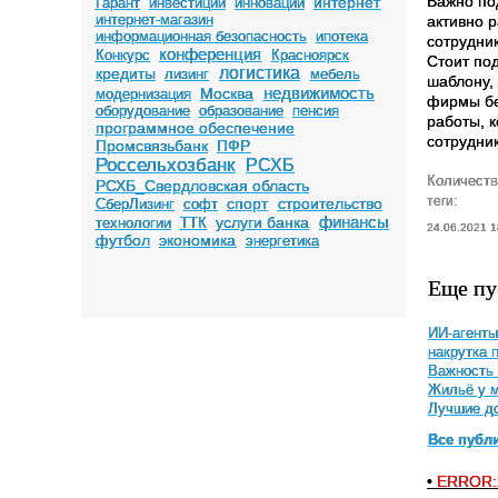
Важно по
интернет
Гарант
инвестиции
инновации
интернет-магазин
активно 
информационная безопасность
ипотека
сотрудни
конференция
Конкурс
Красноярск
Стоит по
логистика
кредиты
лизинг
мебель
шаблону, 
недвижимость
Москва
модернизация
фирмы бе
оборудование
образование
пенсия
работы, 
программное обеспечение
сотрудник
Промсвязьбанк
ПФР
Россельхозбанк
РСХБ
Количеств
РСХБ_Свердловская область
теги:
спорт
строительство
СберЛизинг
софт
финансы
услуги банка
технологии
ТТК
24.06.2021 1
футбол
экономика
энергетика
Еще пу
ИИ-агенты
накрутка 
Важность 
Жильё у м
Лучшие до
Все публ
•
ERROR: