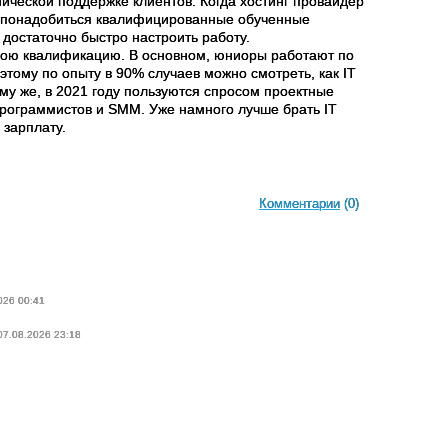
нической поддержке клиентов. Когда хостинг провайдер
ут понадобиться квалифицированные обученные
 достаточно быстро настроить работу.
свою квалификацию. В основном, юниоры работают по
этому по опыту в 90% случаев можно смотреть, как IT
му же, в 2021 году пользуются спросом проектные
программистов и SMM. Уже намного лучше брать IT
 зарплату.
Комментарии
(0)
026 00:41
 07.08.2026 23:18