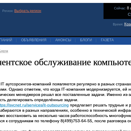
8 
Сейчас:
Выбрать регион
Регион:
С
Кра
Время:
МПАНИЙ
|
ОБЪЯВЛЕНИЯ
|
АНОНСЫ
|
БЛОГИ
|
ГАЗЕТА
Блоги
ентское обслуживание компьютер
IT аутсорсингов-компаний появляются регулярно в разных странах.
ми. Однако отметим, что когда IT-компания модернизируется, ей н
ических менеджеров решал все поставленные задачи. Именно из-за 
сть делегировать определённые задачи.
ttps://svcnet.ru/services/it-outsourcing
предлагает решать трудные и ру
азбираются в разных направлениях, особенно в технической инфрас
мо восстановить за несколько часов работоспособность многофунк
ся к сотрудникам по телефону 8(499)753-64-55, после разговора о