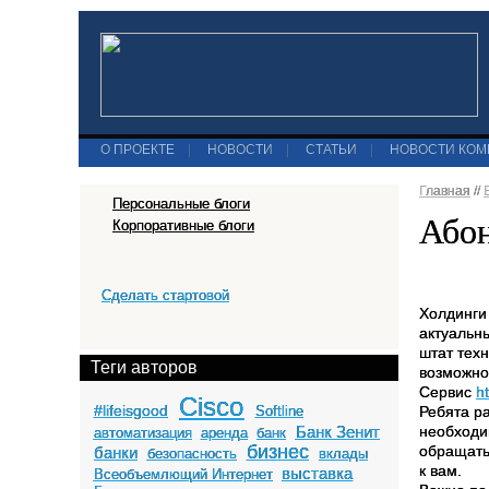
О ПРОЕКТЕ
|
НОВОСТИ
|
СТАТЬИ
|
НОВОСТИ КО
Главная
//
Персональные блоги
Абон
Корпоративные блоги
Сделать стартовой
Холдинги 
актуальны
штат техн
Теги авторов
возможно
Сервис
h
Cisco
#lifeisgood
Softline
Ребята р
Банк Зенит
необходи
автоматизация
аренда
банк
бизнес
обращать
банки
безопасность
вклады
к вам.
выставка
Всеобъемлющий Интернет