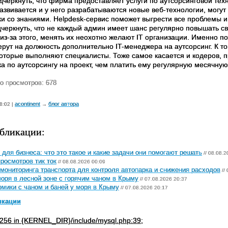
дчеркнуть, что фирма предоставляет услуги по аутсорсинговой тех
развивается и у него разрабатываются новые веб-технологии, мог
ки со знаниями. Helpdesk-сервис поможет выгрести все проблемы и
дчеркнуть, что не каждый админ имеет шанс регулярно повышать 
из-за этого, менять их неохотно желают IT организации. Именно по
рут на должность дополнительно IT-менеджера на аутсорсинг. К то
которые выполняют специалисты. Тоже самое касается и кодеров, 
а по аутсорсингу на проект, чем платить ему регулярную месячную
о просмотров: 678
acontinent
блог автора
8:02 |
→
бликации:
 для бизнеса: что это такое и какие задачи они помогают решать
// 08.08.2
просмотров тик ток
// 08.08.2026 00:09
мониторинга транспорта для контроля автопарка и снижения расходов
//
оря в лесной зоне с горячим чаном в Крыму
// 07.08.2026 20:37
мики с чаном и баней у моря в Крыму
// 07.08.2026 20:17
икации
256 in {KERNEL_DIR}/include/mysql.php:39;