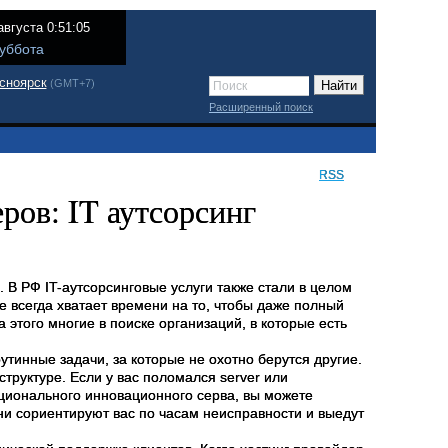
августа 0:51:05
уббота
сноярск
(GMT+7)
Расширенный поиск
RSS
ов: IT аутсорсинг
 В РФ IT-аутсорсинговые услуги также стали в целом
е всегда хватает времени на то, чтобы даже полный
этого многие в поиске организаций, в которые есть
тинные задачи, за которые не охотно берутся другие.
труктуре. Если у вас поломался server или
ционального инновационного серва, вы можете
ни сориентируют вас по часам неисправности и выедут