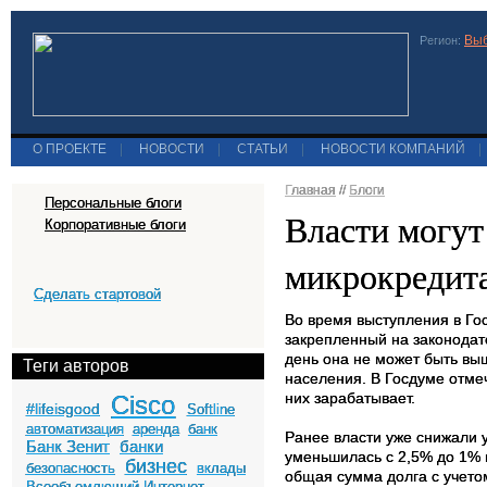
Выб
Регион:
О ПРОЕКТЕ
|
НОВОСТИ
|
СТАТЬИ
|
НОВОСТИ КОМПАНИЙ
|
Главная
//
Блоги
Персональные блоги
Власти могут
Корпоративные блоги
микрокредит
Сделать стартовой
Во время выступления в Гос
закрепленный на законодат
день она не может быть выш
Теги авторов
населения. В Госдуме отмеч
них зарабатывает.
Cisco
#lifeisgood
Softline
автоматизация
аренда
банк
Ранее власти уже снижали 
Банк Зенит
банки
уменьшилась с 2,5% до 1% в
бизнес
безопасность
вклады
общая сумма долга с учето
Всеобъемлющий Интернет