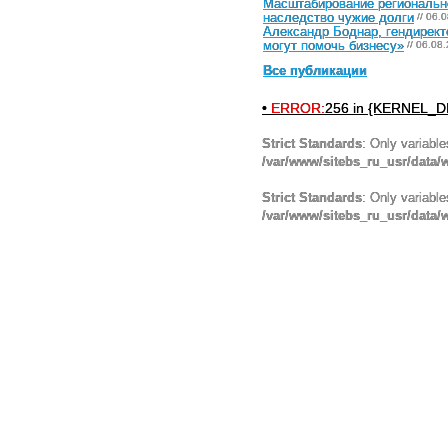
Масштабирование регионально
наследство чужие долги
// 06.
Александр Боднар, гендирект
могут помочь бизнесу»
// 06.08
Все публикации
•
ERROR:
256 in {KERNEL_DI
Strict Standards
: Only variabl
/var/www/sitebs_ru_usr/data
Strict Standards
: Only variabl
/var/www/sitebs_ru_usr/data/