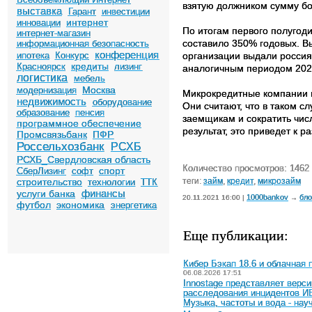
взятую должником сумму бол
выставка
Гарант
инвестиции
интернет
инновации
По итогам первого полугод
интернет-магазин
составило 350% годовых. В
информационная безопасность
конференция
ипотека
Конкурс
организации выдали россиян
кредиты
Красноярск
лизинг
аналогичным периодом 202
логистика
мебель
Москва
модернизация
Микрокредитные компании 
недвижимость
оборудование
Они считают, что в таком с
образование
пенсия
заемщикам и сократить числ
программное обеспечение
результат, это приведет к р
Промсвязьбанк
ПФР
Россельхозбанк
РСХБ
РСХБ_Свердловская область
Количество просмотров: 1462
спорт
СберЛизинг
софт
строительство
теги:
займ
,
кредит
,
микрозайм
технологии
ТТК
финансы
услуги банка
1000bankov
бло
20.11.2021 16:00 |
→
футбол
экономика
энергетика
Еще публикации:
Кибер Бэкап 18.6 и облачная
06.08.2026 17:51
Innostage представляет верс
расследования инцидентов И
Музыка, частоты и вода - на