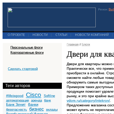
Выб
Регион:
О ПРОЕКТЕ
|
НОВОСТИ
|
СТАТЬИ
|
НОВОСТИ КОМПАНИЙ
|
Главная
//
Блоги
Персональные блоги
Двери для кв
Корпоративные блоги
Двери для квартиры можно 
Практически все, что прим
Сделать стартовой
приобрести в онлайне. Стро
сможете найти любые товар
обнаружить самые выгодные
Теги авторов
Примером таких доступных 
продукции помогает удовле
Cisco
#lifeisgood
Softline
рынку, и это при крайне вы
автоматизация
аренда
банк
vdom.ru/category/intekron/
.
Банк Зенит
банки
Предложение магазина сост
бизнес
безопасность
вклады
может купить не переплачив
Всеобъемлющий Интернет