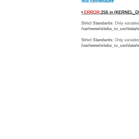
Все публикации
•
ERROR:
256 in {KERNEL_DI
Strict Standards
: Only variabl
/var/www/sitebs_ru_usr/data
Strict Standards
: Only variabl
/var/www/sitebs_ru_usr/data/