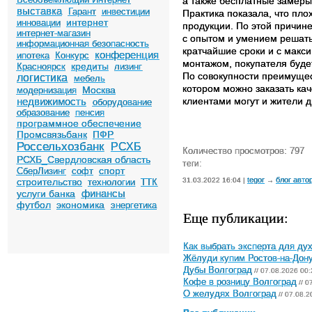
а также бесплатные замеры,
выставка
Гарант
инвестиции
Практика показала, что пл
интернет
инновации
продукции. По этой причин
интернет-магазин
с опытом и умением решать
информационная безопасность
кратчайшие сроки и с макс
конференция
ипотека
Конкурс
монтажом, покупателя буд
кредиты
Красноярск
лизинг
По совокупности преимущес
логистика
мебель
котором можно заказать ка
Москва
модернизация
недвижимость
клиентами могут и жители д
оборудование
образование
пенсия
программное обеспечение
Промсвязьбанк
ПФР
Россельхозбанк
РСХБ
Количество просмотров: 797
РСХБ_Свердловская область
теги:
спорт
СберЛизинг
софт
tegor
блог авто
строительство
31.03.2022 16:04 |
→
технологии
ТТК
финансы
услуги банка
футбол
экономика
энергетика
Еще публикации:
Как выбрать эксперта для ду
Жёлуди купим Ростов-на-Дон
Дубы Волгоград
// 07.08.2026 00:
Кофе в розницу Волгоград
// 0
О желудях Волгоград
// 07.08.2