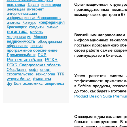
выставка
Организационная структу
Гарант
инвестиции
интернет
инновации
производственные компан
интернет-магазин
коммерческих центров в 67 
информационная безопасность
конференция
ипотека
Конкурс
кредиты
Красноярск
лизинг
логистика
мебель
Важнейшим направлением п
Москва
модернизация
информационных технолог
недвижимость
оборудование
поставки программного обе
образование
пенсия
программное обеспечение
своей работе самые соврем
Промсвязьбанк
ПФР
преимущество в бизнесе.
Россельхозбанк
РСХБ
РСХБ_Свердловская область
спорт
СберЛизинг
софт
строительство
технологии
ТТК
Успех развития систем 
финансы
услуги банка
эффективности применяемо
футбол
экономика
энергетика
в
Softline
продукты, позвол
до того, как будет изготовл
Product
Design
Suite
Premiu
С каждым годом желание ра
больше конструкторов. В 
всем своим клиентам бесп