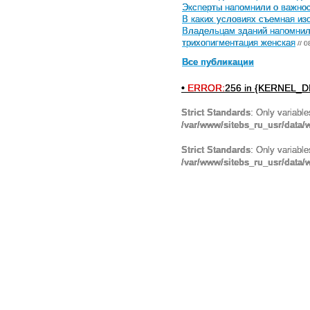
Эксперты напомнили о важнос
В каких условиях съемная и
Владельцам зданий напомнили
трихопигментация женская
// 0
Все публикации
•
ERROR:
256 in {KERNEL_DI
Strict Standards
: Only variabl
/var/www/sitebs_ru_usr/data
Strict Standards
: Only variabl
/var/www/sitebs_ru_usr/data/