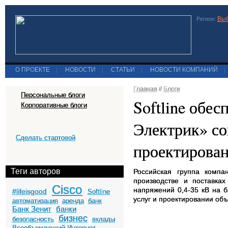
Выб
Регион:
О ПРОЕКТЕ
|
НОВОСТИ
|
СТАТЬИ
|
НОВОСТИ КОМПАНИЙ
|
Главная
//
Блоги
Персональные блоги
Softline обе
Корпоративные блоги
Электрик» с
Сделать стартовой
проектирова
Теги авторов
Российская группа компа
производстве и поставка
Cisco
напряжений 0,4-35 кВ на 
#lifeisgood
Softline
услуг и проектировании объ
автоматизация
аренда
банк
Банк Зенит
банки
бизнес
безопасность
вклады
Всеобъемлющий Интернет