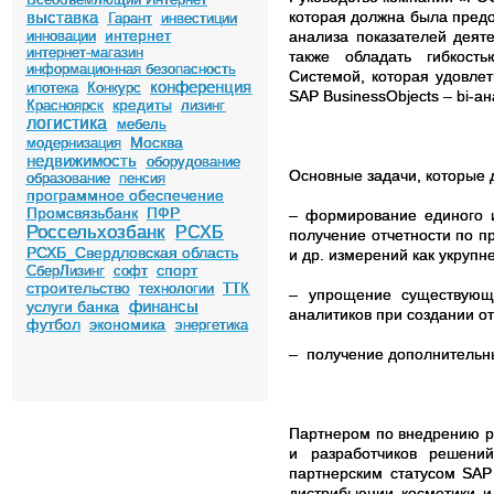
выставка
которая должна была пред
Гарант
инвестиции
интернет
инновации
анализа показателей деят
интернет-магазин
также обладать гибкост
информационная безопасность
Системой, которая удовле
конференция
ипотека
Конкурс
SAP
BusinessObjects
–
bi-а
кредиты
Красноярск
лизинг
логистика
мебель
Москва
модернизация
недвижимость
оборудование
Основные задачи, которые
образование
пенсия
программное обеспечение
Промсвязьбанк
ПФР
– формирование единого и
Россельхозбанк
РСХБ
получение отчетности по п
РСХБ_Свердловская область
и др. измерений как укрупн
спорт
СберЛизинг
софт
строительство
технологии
ТТК
– упрощение существующе
финансы
услуги банка
аналитиков при создании от
футбол
экономика
энергетика
–
получение дополнительн
Партнером по внедрению 
и разработчиков решен
партнерским статусом
SAP
дистрибьюции косметики 