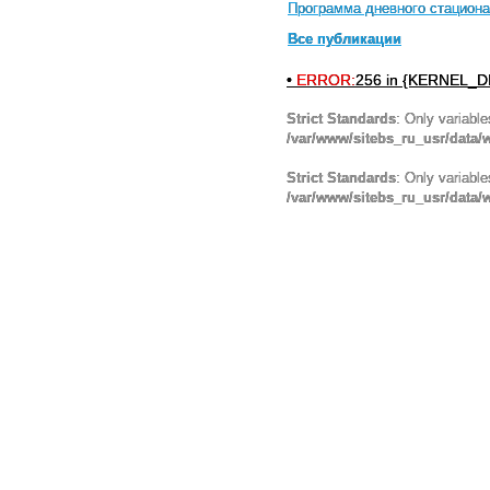
Программа дневного стациона
Все публикации
•
ERROR:
256 in {KERNEL_DI
Strict Standards
: Only variabl
/var/www/sitebs_ru_usr/data
Strict Standards
: Only variabl
/var/www/sitebs_ru_usr/data/