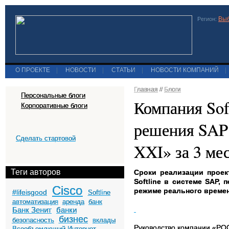
Выб
Регион:
О ПРОЕКТЕ
|
НОВОСТИ
|
СТАТЬИ
|
НОВОСТИ КОМПАНИЙ
|
Главная
//
Блоги
Персональные блоги
Компания Sof
Корпоративные блоги
решения SAP 
Сделать стартовой
XXI» за 3 ме
Теги авторов
Сроки реализации проек
Softline
в системе
SAP
, 
Cisco
режиме реального времен
#lifeisgood
Softline
автоматизация
аренда
банк
Банк Зенит
банки
бизнес
безопасность
вклады
Руководство компании
«РО
Всеобъемлющий Интернет