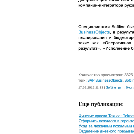
компании-интегратора рук
Специалистами
Softline
был
BusinessObjects
, в результ
планирования и бюджетир
такие как: «Оперативна
результат»,
«Исполнение бю
Количество просмотров: 3325
теги:
SAP BusinessObjects
,
Softli
Softline_pr
блог
17.02.2012 11:33 |
→
Еще публикации:
Финские краски Текнос: Teknos
Оформить пожилого в геронто
Уход за лежачими пожилыми 
Отделение дневного пребыва