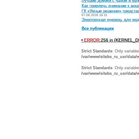
Лучшие домики с чаном и бан
Как привлечь внимание к акка
ГК «Умные решения» предста
07.08.2026 18:11
Электронная очередь для мед
Все публикации
•
ERROR:
256 in {KERNEL_DI
Strict Standards
: Only variabl
/var/www/sitebs_ru_usr/data
Strict Standards
: Only variabl
/var/www/sitebs_ru_usr/data/