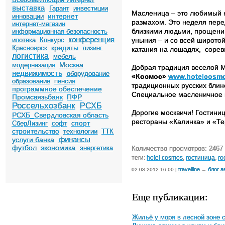
выставка
Гарант
инвестиции
Масленица – это любимый н
интернет
инновации
размахом. Это неделя пере
интернет-магазин
близкими людьми, прощению
информационная безопасность
конференция
ипотека
Конкурс
уныния – и со всей широтой
кредиты
Красноярск
лизинг
катания на лошадях, соревн
логистика
мебель
Москва
модернизация
Добрая традиция веселой М
недвижимость
оборудование
«Космос»
www.hotelcosmo
образование
пенсия
традиционных русских блин
программное обеспечение
Специальное масленичное м
Промсвязьбанк
ПФР
Россельхозбанк
РСХБ
Дорогие москвичи! Гостиниц
РСХБ_Свердловская область
рестораны «Калинка» и «Тер
спорт
СберЛизинг
софт
строительство
технологии
ТТК
финансы
услуги банка
футбол
экономика
энергетика
Количество просмотров: 2467
теги:
hotel cosmos
,
гостиница
,
го
travelline
блог а
02.03.2012 16:00 |
→
Еще публикации:
Жильё у моря в лесной зоне 