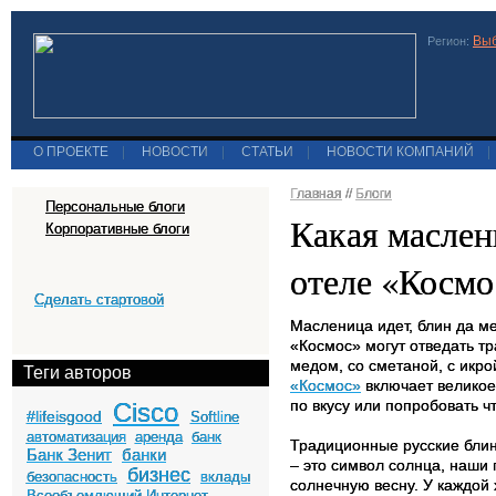
Выб
Регион:
О ПРОЕКТЕ
|
НОВОСТИ
|
СТАТЬИ
|
НОВОСТИ КОМПАНИЙ
|
Главная
//
Блоги
Персональные блоги
Какая маслен
Корпоративные блоги
отеле «Космо
Сделать стартовой
Масленица идет, блин да ме
«Космос» могут отведать т
медом, со сметаной, с икр
Теги авторов
«Космос»
включает великое
по вкусу или попробовать ч
Cisco
#lifeisgood
Softline
автоматизация
аренда
банк
Традиционные русские блин
Банк Зенит
банки
– это символ солнца, наши
бизнес
безопасность
вклады
солнечную весну. У каждой 
Всеобъемлющий Интернет