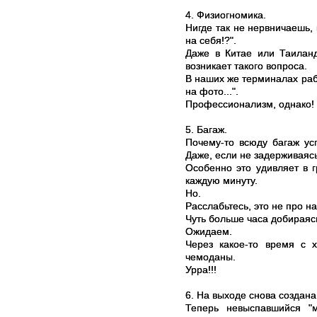
4. Физиогномика.
Нигде так не нервничаешь, 
на себя!?".
Даже в Китае или Таиланд
возникает такого вопроса.
В наших же терминалах раб
на фото...".
Профессионализм, однако!
5. Багаж.
Почему-то всюду багаж ус
Даже, если не задерживаясь
Особенно это удивляет в 
каждую минуту.
Но.
Расслабьтесь, это не про 
Чуть больше часа добираясь
Ожидаем.
Через какое-то время с 
чемоданы.
Урра!!!
6. На выходе снова создана
Теперь невыспавшийся "м