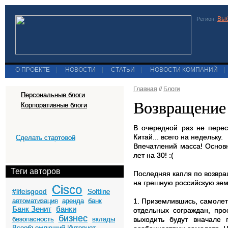
Выб
Регион:
О ПРОЕКТЕ
|
НОВОСТИ
|
СТАТЬИ
|
НОВОСТИ КОМПАНИЙ
|
Главная
//
Блоги
Персональные блоги
Возвращение 
Корпоративные блоги
В очередной раз не перес
Китай... всего на недельку.
Сделать стартовой
Впечатлений масса! Основн
лет на 30! :(
Теги авторов
Последняя капля по возвра
на грешную российскую зе
Cisco
#lifeisgood
Softline
автоматизация
аренда
банк
1. Приземлившись, самолет
Банк Зенит
банки
отдельных сограждан, про
бизнес
безопасность
вклады
выходить будут вначале 
Всеобъемлющий Интернет