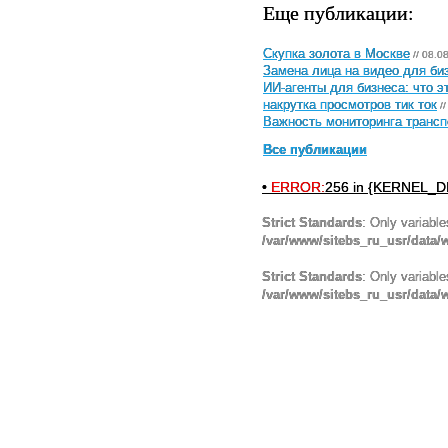
Еще публикации:
Скупка золота в Москве
// 08.0
Замена лица на видео для биз
ИИ-агенты для бизнеса: что э
накрутка просмотров тик ток
//
Важность мониторинга трансп
Все публикации
•
ERROR:
256 in {KERNEL_DI
Strict Standards
: Only variabl
/var/www/sitebs_ru_usr/data
Strict Standards
: Only variabl
/var/www/sitebs_ru_usr/data/