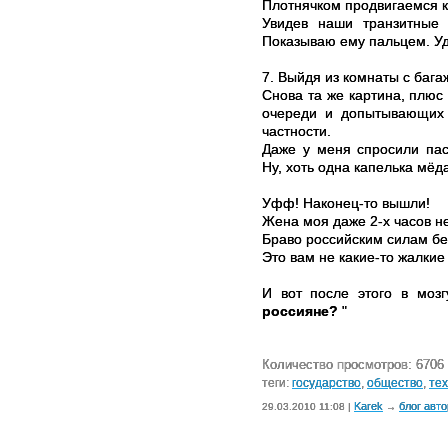
Плотнячком продвигаемся к 
Увидев наши транзитные ш
Показываю ему пальцем. Удо
7. Выйдя из комнаты с бага
Снова та же картина, плюс
очереди и допытывающих 
частности.
Даже у меня спросили пасп
Ну, хоть одна капелька мёда
Уфф! Наконец-то вышли!
Жена моя даже 2-х часов не
Браво российским силам без
Это вам не какие-то жалкие
И вот после этого в моз
россияне?
"
Количество просмотров: 6706
теги:
государство
,
общество
,
те
Karek
блог авт
29.03.2010 11:08 |
→