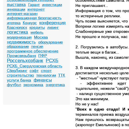
особенностями самолета. Но
выставка
Гарант
инвестиции
Не приглашают...
интернет
инновации
Информация о том, что про
интернет-магазин
то истеричные реплики.
информационная безопасность
Чуть позже выясняется, что
конференция
ипотека
Конкурс
Вопреки логике измерять н
кредиты
Красноярск
лизинг
Слабонервные уже откровен
логистика
мебель
Не прошло и получаса, нас 
Москва
модернизация
недвижимость
оборудование
образование
пенсия
2. Погрузились в автобусы
программное обеспечение
теплые вещи в багаж...
Промсвязьбанк
ПФР
Вышла, наконец, из самоле
Россельхозбанк
РСХБ
РСХБ_Свердловская область
3. В каждом международном
спорт
СберЛизинг
софт
достигается несколько цел
строительство
технологии
ТТК
- "местные" чувствуют патр
финансы
услуги банка
- эффективнее идет пр
футбол
экономика
энергетика
тщательнее, нежели "свой")
- налицо существенное уме
Это как минимум.
Но не у нас!
"
Всех в одно стадо! И 
терминалов приема воздуш
Нам пришлось возвращатьс
(аэропорт Емельяново) в п