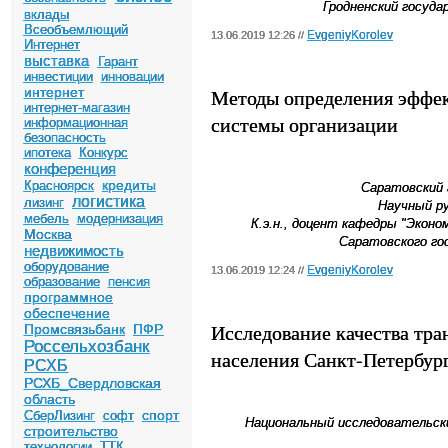
Гродненский госуд
вклады
Всеобъемлющий
EvgeniyKorolev
13.06.2019 12:26 //
Интернет
выставка
Гарант
инвестиции
инновации
интернет
Методы определения эффек
интернет-магазин
системы организации
информационная
безопасность
ипотека
Конкурс
конференция
кредиты
Красноярск
Саратовский 
логистика
лизинг
Научный р
мебель
модернизация
К.э.н., доцент
кафедры "Эконом
Москва
Саратовского го
недвижимость
оборудование
EvgeniyKorolev
13.06.2019 12:24 //
образование
пенсия
программное
обеспечение
Исследование качества тр
Промсвязьбанк
ПФР
Россельхозбанк
населения Санкт-Петербур
РСХБ
РСХБ_Свердловская
область
спорт
СберЛизинг
софт
Национальный исследовательс
строительство
технологии
ТТК