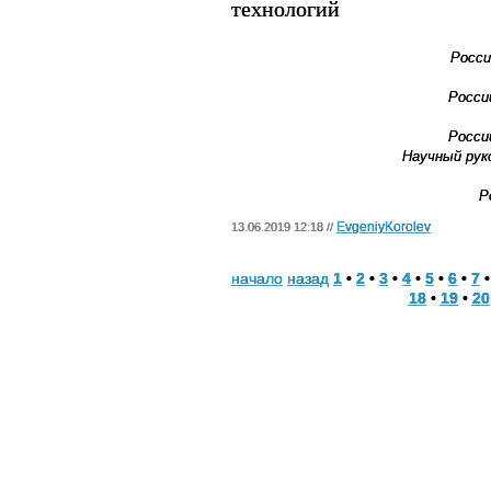
технологий
Росси
Росси
Росси
Научный рук
Ро
EvgeniyKorolev
13.06.2019 12:18 //
начало
назад
1
•
2
•
3
•
4
•
5
•
6
•
7
18
•
19
•
20