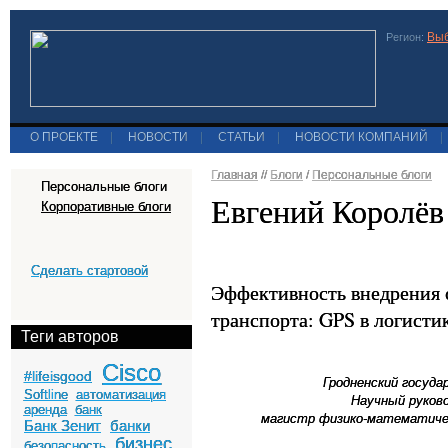
Выб
Регион:
О ПРОЕКТЕ
|
НОВОСТИ
|
СТАТЬИ
|
НОВОСТИ КОМПАНИЙ
|
Главная
//
Блоги
/
Персональные блоги
Персональные блоги
Евгений Королёв
Корпоративные блоги
Сделать стартовой
Эффективность внедрения
транспорта: GPS в логисти
Теги авторов
Cisco
#lifeisgood
Гродненский госуд
Softline
автоматизация
Научный руков
аренда
банк
магистр физико-математиче
Банк Зенит
банки
бизнес
безопасность