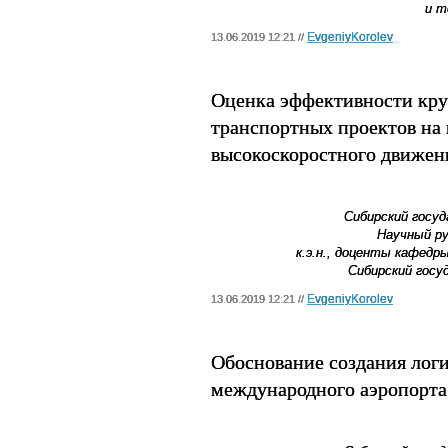
и т
EvgeniyKorolev
13.06.2019 12:21 //
Оценка эффективности кр
транспортных проектов на
высокоскоростного движен
Сибирский госу
Научный р
к.э.н., доценты кафедр
Сибирский гос
EvgeniyKorolev
13.06.2019 12:21 //
Обоснование создания логи
международного аэропорта