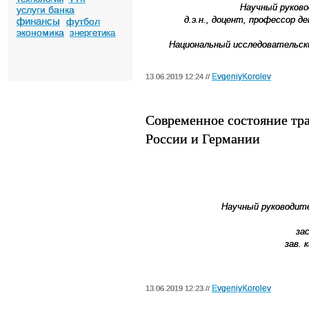
Научный руков
услуги банка
д.э.н., доцент, профессор 
финансы
футбол
экономика
энергетика
Национальный исследовательс
EvgeniyKorolev
13.06.2019 12:24 //
Современное состояние тр
России и Германии
Научный руководит
за
зав. 
EvgeniyKorolev
13.06.2019 12:23 //