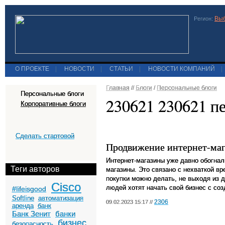
Выб
Регион:
О ПРОЕКТЕ
|
НОВОСТИ
|
СТАТЬИ
|
НОВОСТИ КОМПАНИЙ
|
Главная
//
Блоги
/
Персональные блоги
Персональные блоги
230621 230621 п
Корпоративные блоги
Сделать стартовой
Продвижение интернет-маг
Интернет-магазины уже давно обогнал
Теги авторов
магазины. Это связано с нехваткой вр
покупки можно делать, не выходя из 
Cisco
людей хотят начать свой бизнес с соз
#lifeisgood
Softline
автоматизация
2306
09.02.2023 15:17 //
аренда
банк
Банк Зенит
банки
бизнес
безопасность