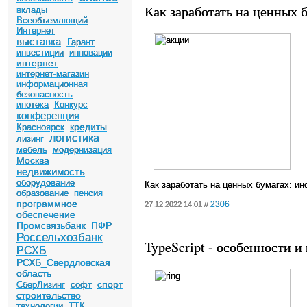
Как заработать на ценных 
вклады
Всеобъемлющий
Интернет
выставка
Гарант
инвестиции
инновации
интернет
интернет-магазин
информационная
безопасность
ипотека
Конкурс
конференция
кредиты
Красноярск
логистика
лизинг
мебель
модернизация
Москва
недвижимость
оборудование
Как заработать на ценных бумагах: ин
образование
пенсия
программное
2306
27.12.2022 14:01 //
обеспечение
Промсвязьбанк
ПФР
Россельхозбанк
TypeScript - особенности и
РСХБ
РСХБ_Свердловская
область
спорт
СберЛизинг
софт
строительство
технологии
ТТК